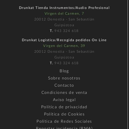
Drunkat Tienda Instrumentos/Audio Profesional
Virgen del Carmen, 7
20012 Donostia - San Sebastián
Guipúzcoa
T.
943 324 618
Drunkat Logística/Recogida pedidos On Line
Virgen del Carmen, 39
20012 Donostia - San Sebastián
Guipúzcoa
T.
943 324 618
Blog
Sobre nosotros
Contacto
Condiciones de venta
Aviso legal
Política de privacidad
Política de Cookies
Política de Redes Sociales
Reportar incidencia (RMA)