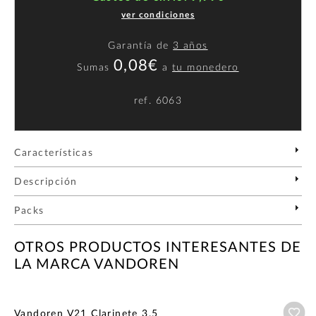
ver condiciones
Garantía de
3 años
0,08€
Sumas
a
tu monedero
ref.
6063
Características
Descripción
Packs
OTROS PRODUCTOS INTERESANTES DE
LA MARCA VANDOREN
Añ
Vandoren V21 Clarinete 3,5