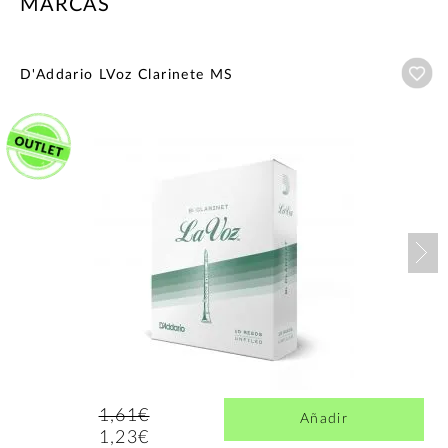
MARCAS
Añ
D'Addario LVoz Clarinete MS
Nex
1,61€
Añadir
1,23€