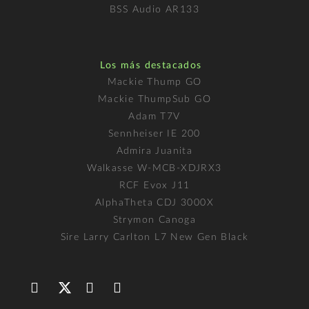
BSS Audio AR133
Los más destacados
Mackie Thump GO
Mackie ThumpSub GO
Adam T7V
Sennheiser IE 200
Admira Juanita
Walkasse W-MCB-XDJRX3
RCF Evox J11
AlphaTheta CDJ 3000X
Strymon Canoga
Sire Larry Carlton L7 New Gen Black