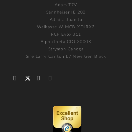
Adam T7V
Sennheiser IE 200
Admira Juanita
Walkasse W-MCB-XDJRX3
RCF Evox J11
AlphaTheta CDJ 3000X
Strymon Canoga
Sire Larry Carlton L7 New Gen Black