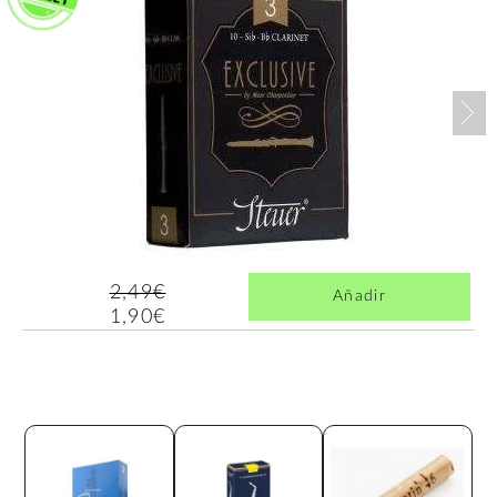
Nex
2,49€
Añadir
1,90€