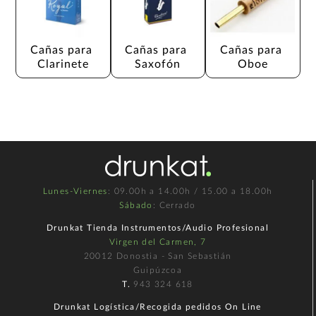
Cañas para 
Cañas para 
Cañas para 
Clarinete
Saxofón
Oboe
Lunes-Viernes
: 09.00h a 14.00h / 15.00 a 18.00h
Sábado
: Cerrado
Drunkat Tienda Instrumentos/Audio Profesional
Virgen del Carmen, 7
20012 Donostia - San Sebastián
Guipúzcoa
T.
943 324 618
Drunkat Logística/Recogida pedidos On Line