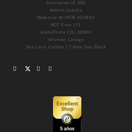
Sennheiser IE 200
Admira Juanita
Walkasse W-MCB-XDJRX3
RCF Evox J11
AlphaTheta CDJ 3000X
Strymon Canoga
Sire Larry Carlton L7 New Gen Black