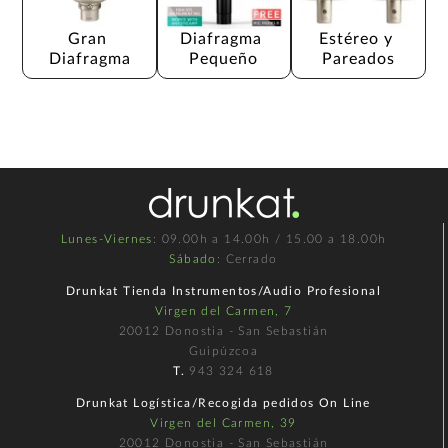
Gran 
Diafragma 
Estéreo y 
Diafragma
Pequeño
Pareados
Lunes-Viernes
: 09.00h a 14.00h / 15.00 a 18.00h
Sábado
: Cerrado
Drunkat Tienda Instrumentos/Audio Profesional
Virgen del Carmen, 7
20012 Donostia - San Sebastián
Guipúzcoa
T.
943 324 618
Drunkat Logística/Recogida pedidos On Line
Virgen del Carmen, 39
20012 Donostia - San Sebastián