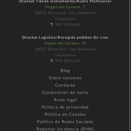
Drunkat Tienda Instrumentos/Audio Profesional
Virgen del Carmen, 7
20012 Donostia - San Sebastián
Guipúzcoa
T.
943 324 618
Drunkat Logística/Recogida pedidos On Line
Virgen del Carmen, 39
20012 Donostia - San Sebastián
Guipúzcoa
T.
943 324 618
Blog
Sobre nosotros
Contacto
Condiciones de venta
Aviso legal
Política de privacidad
Política de Cookies
Política de Redes Sociales
Reportar incidencia (RMA)