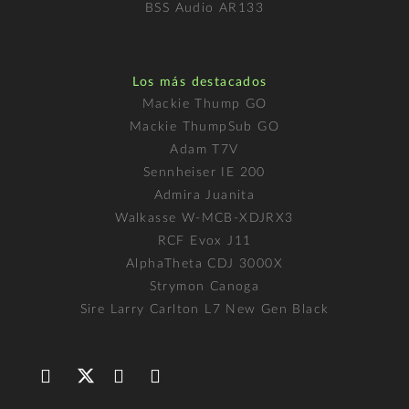
BSS Audio AR133
Los más destacados
Mackie Thump GO
Mackie ThumpSub GO
Adam T7V
Sennheiser IE 200
Admira Juanita
Walkasse W-MCB-XDJRX3
RCF Evox J11
AlphaTheta CDJ 3000X
Strymon Canoga
Sire Larry Carlton L7 New Gen Black