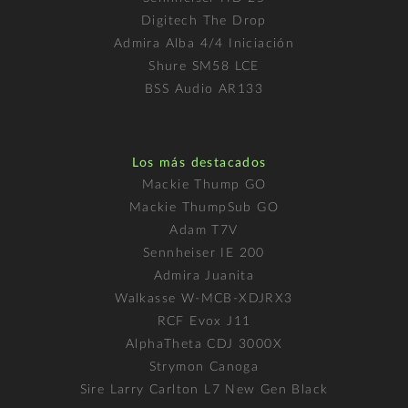
Digitech The Drop
Admira Alba 4/4 Iniciación
Shure SM58 LCE
BSS Audio AR133
Los más destacados
Mackie Thump GO
Mackie ThumpSub GO
Adam T7V
Sennheiser IE 200
Admira Juanita
Walkasse W-MCB-XDJRX3
RCF Evox J11
AlphaTheta CDJ 3000X
Strymon Canoga
Sire Larry Carlton L7 New Gen Black