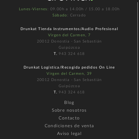
Lunes-Viernes
: 09.00h a 14.00h / 15.00 a 18.00h
Sábado
: Cerrado
Drunkat Tienda Instrumentos/Audio Profesional
Virgen del Carmen, 7
20012 Donostia - San Sebastián
Guipúzcoa
T.
943 324 618
Drunkat Logística/Recogida pedidos On Line
Virgen del Carmen, 39
20012 Donostia - San Sebastián
Guipúzcoa
T.
943 324 618
Blog
Sobre nosotros
Contacto
Condiciones de venta
Aviso legal