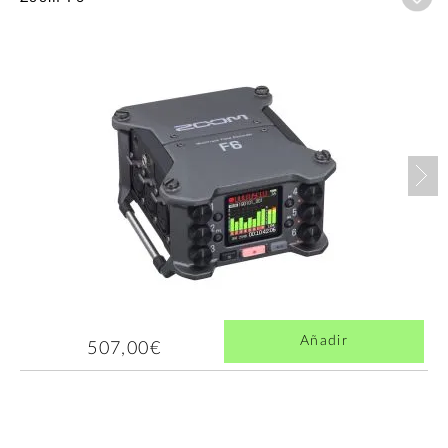
Nex
Añadir
507,00€