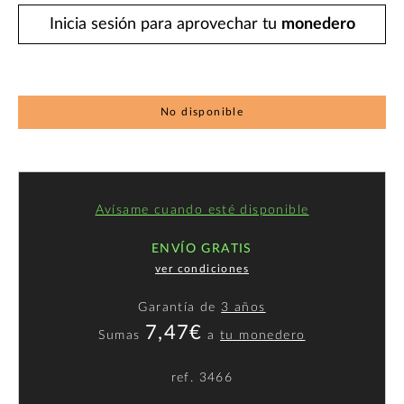
Inicia sesión para aprovechar tu
monedero
No disponible
Avísame cuando esté disponible
ENVÍO GRATIS
ver condiciones
Garantía de
3 años
7,47€
Sumas
a
tu monedero
ref.
3466