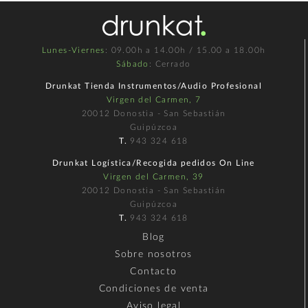
Lunes-Viernes
: 09.00h a 14.00h / 15.00 a 18.00h
Sábado
: Cerrado
Drunkat Tienda Instrumentos/Audio Profesional
Virgen del Carmen, 7
20012 Donostia - San Sebastián
Guipúzcoa
T.
943 324 618
Drunkat Logística/Recogida pedidos On Line
Virgen del Carmen, 39
20012 Donostia - San Sebastián
Guipúzcoa
T.
943 324 618
Blog
Sobre nosotros
Contacto
Condiciones de venta
Aviso legal