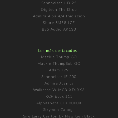
Sennheiser HD 25
Digitech The Drop
Admira Alba 4/4 Iniciación
Shure SM58 LCE
BSS Audio AR133
Los más destacados
Mackie Thump GO
Mackie ThumpSub GO
Adam T7V
Sennheiser IE 200
Admira Juanita
Walkasse W-MCB-XDJRX3
RCF Evox J11
AlphaTheta CDJ 3000X
Strymon Canoga
Sire Larry Carlton L7 New Gen Black