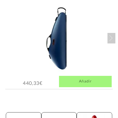
Nex
Añadir
440,33€