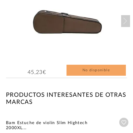
Nex
No disponible
45,23€
PRODUCTOS INTERESANTES DE OTRAS
MARCAS
Añ
Bam Estuche de violín Slim Hightech
2000XL...