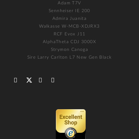
Adam T7V
Sennheiser IE 200
Admira Juanita
Walkasse W-MCB-XDJRX3
RCF Evox J11
AlphaTheta CDJ 3000X
Strymon Canoga
Sire Larry Carlton L7 New Gen Black