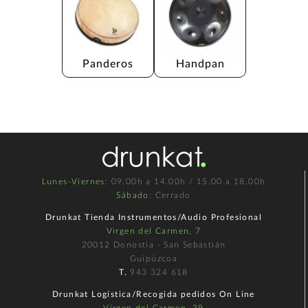
Panderos
Handpan
Lunes-Viernes
: 09.00h a 14.00h / 15.00 a 18.00h
Sábado
: Cerrado
Drunkat Tienda Instrumentos/Audio Profesional
Virgen del Carmen, 7
20012 Donostia - San Sebastián
Guipúzcoa
T.
943 324 618
Drunkat Logística/Recogida pedidos On Line