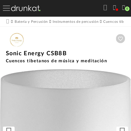
0
Batería y Percusión
Instrumentos de percusión
Cuencos tibeta
Aña
Sonic Energy CSB8B
Cuencos tibetanos de música y meditación