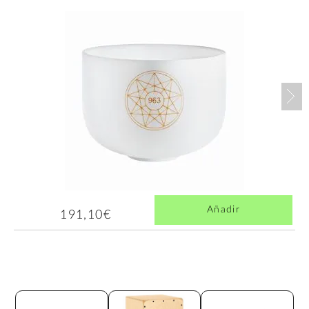
Nex
Añadir
191,10€