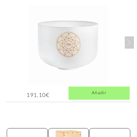
Nex
Añadir
191,10€