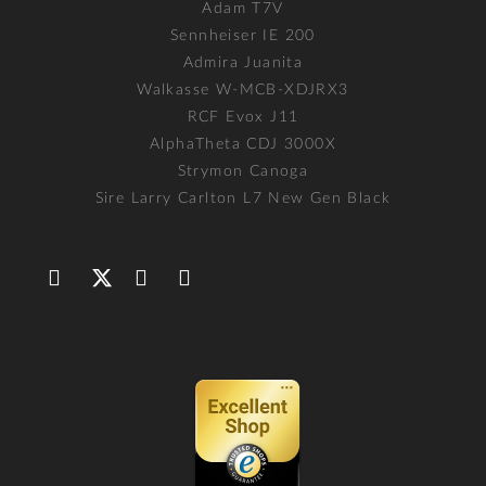
Adam T7V
Sennheiser IE 200
Admira Juanita
Walkasse W-MCB-XDJRX3
RCF Evox J11
AlphaTheta CDJ 3000X
Strymon Canoga
Sire Larry Carlton L7 New Gen Black