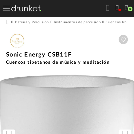
0
Batería y Percusión
Instrumentos de percusión
Cuencos tibeta
Aña
Sonic Energy CSB11F
Cuencos tibetanos de música y meditación