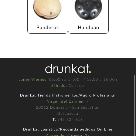
Panderos
Handpan
Lunes-Viernes
: 09.00h a 14.00h / 15.00 a 18.00h
Sábado
: Cerrado
Drunkat Tienda Instrumentos/Audio Profesional
Virgen del Carmen, 7
20012 Donostia - San Sebastián
Guipúzcoa
T.
943 324 618
Drunkat Logística/Recogida pedidos On Line
Virgen del Carmen, 39