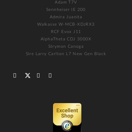
Adam T7V
Sennheiser IE 200
Admira Juanita
Walkasse W-MCB-XDJRX3
RCF Evox J11
AlphaTheta CDJ 3000X
Strymon Canoga
Sire Larry Carlton L7 New Gen Black