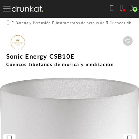
0
Batería y Percusión
Instrumentos de percusión
Cuencos tibeta
Aña
Sonic Energy CSB10E
Cuencos tibetanos de música y meditación