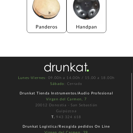
Panderos
Handpan
Lunes-Viernes
: 09.00h a 14.00h / 15.00 a 18.00h
Sábado
: Cerrado
Drunkat Tienda Instrumentos/Audio Profesional
Virgen del Carmen, 7
20012 Donostia - San Sebastián
Guipúzcoa
T.
943 324 618
Drunkat Logística/Recogida pedidos On Line
Virgen del Carmen, 39