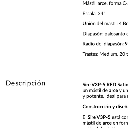
Mástil: arce, forma C
Escala: 34''
Unión del mástil: 4 Bo
Diapasón: palosanto
Radio del diapasón: 9.
Trastes: Medium, 20 t
Descripción
Sire V3P-5 RED Sati
un mástil de
arce
y un
y potente, ideal para 
Construcción y diseñ
El
Sire V3P-5
está co
mástil de
arce
en form