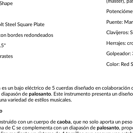
(master), pa
-Shape
Potenciómet
Puente: Mar
lt Steel Square Plate
Clavijeros:
 con bordes redondeados
Herrajes: c
5''
Golpeador:
rastes
Color: Red S
n
es un bajo eléctrico de 5 cuerdas diseñado en colaboración
 diapasón de
palosanto
. Este instrumento presenta un diseño 
una variedad de estilos musicales.
o
nstruido con un cuerpo de
caoba
, que no solo aporta un peso
a de C se complementa con un diapasón de
palosanto
, prop