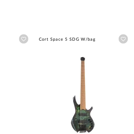
Añadir a wishlist
Aña
Cort Space 5 SDG W/bag