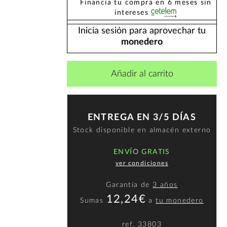
Financia tu compra en 6 meses sin
intereses
Inicia sesión para aprovechar tu
monedero
Añadir al carrito
ENTREGA EN 3/5 DÍAS
Stock disponible en almacén externo
ENVÍO GRATIS
ver condiciones
Garantía de
3 años
12,24€
Sumas
a
tu monedero
ref.
33803