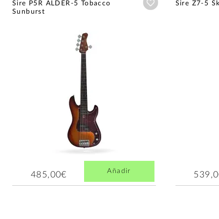
Añadir a wishlist
Sire P5R ALDER-5 Tobacco
Sire Z7-5 S
Sunburst
Añadir
485,00€
539,