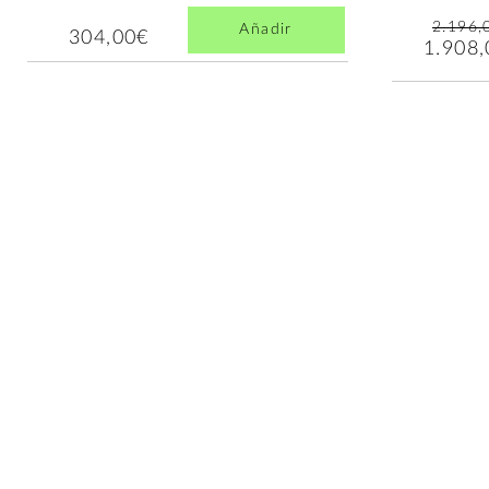
2.196,
Añadir
304,00€
1.908