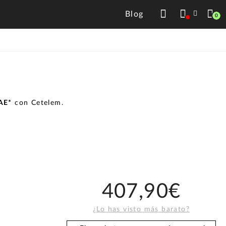
Blog
0
TAE*
con Cetelem.
407,90€
¿Lo has visto más barato?