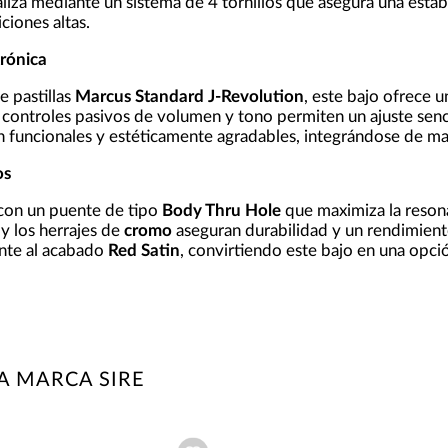
aliza mediante un sistema de 4 tornillos que asegura una estabil
ciones altas.
rónica
e pastillas
Marcus Standard J-Revolution
, este bajo ofrece 
s controles pasivos de volumen y tono permiten un ajuste sen
n funcionales y estéticamente agradables, integrándose de ma
os
con un puente de tipo
Body Thru Hole
que maximiza la resonan
y los herrajes de
cromo
aseguran durabilidad y un rendimiento
nte al acabado
Red Satin
, convirtiendo este bajo en una opci
A MARCA SIRE