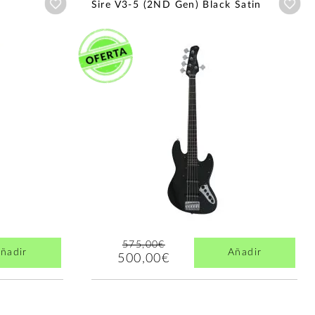
Añadir a wishlist
Aña
Sire V3-5 (2ND Gen) Black Satin
575,00€
ñadir
Añadir
500,00€