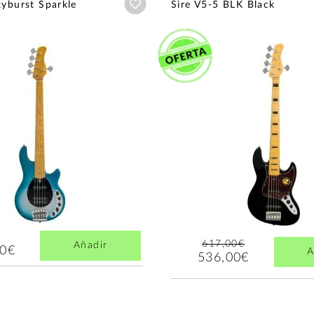
Añadir a wishlist
kyburst Sparkle
Sire V5-5 BLK Black
617,00€
Añadir
00€
A
536,00€