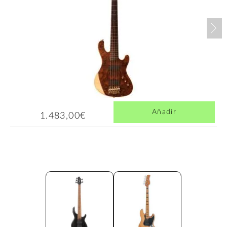
Nex
Añadir
1.483,00€