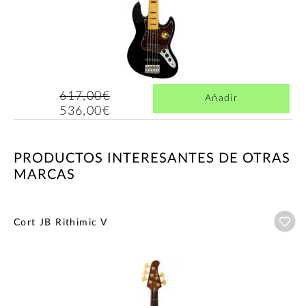
617,00€
Añadir
536,00€
PRODUCTOS INTERESANTES DE OTRAS
MARCAS
Añ
Cort JB Rithimic V