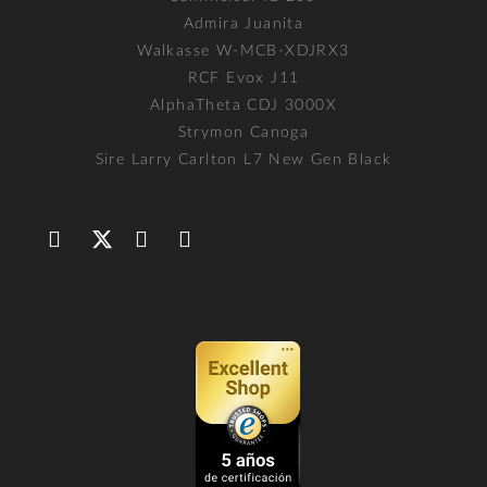
Admira Juanita
Walkasse W-MCB-XDJRX3
RCF Evox J11
AlphaTheta CDJ 3000X
Strymon Canoga
Sire Larry Carlton L7 New Gen Black