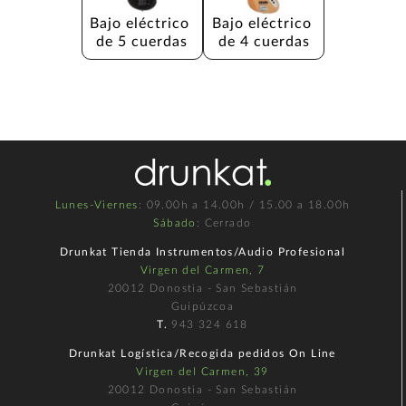
Bajo eléctrico 
Bajo eléctrico 
de 5 cuerdas
de 4 cuerdas
Lunes-Viernes
: 09.00h a 14.00h / 15.00 a 18.00h
Sábado
: Cerrado
Drunkat Tienda Instrumentos/Audio Profesional
Virgen del Carmen, 7
20012 Donostia - San Sebastián
Guipúzcoa
T.
943 324 618
Drunkat Logística/Recogida pedidos On Line
Virgen del Carmen, 39
20012 Donostia - San Sebastián