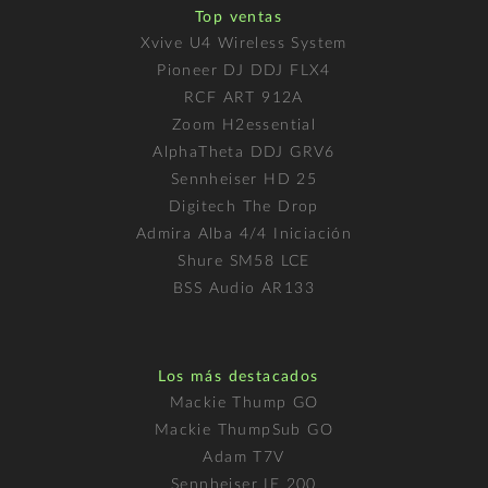
Top ventas
Xvive U4 Wireless System
Pioneer DJ DDJ FLX4
RCF ART 912A
Zoom H2essential
AlphaTheta DDJ GRV6
Sennheiser HD 25
Digitech The Drop
Admira Alba 4/4 Iniciación
Shure SM58 LCE
BSS Audio AR133
Los más destacados
Mackie Thump GO
Mackie ThumpSub GO
Adam T7V
Sennheiser IE 200