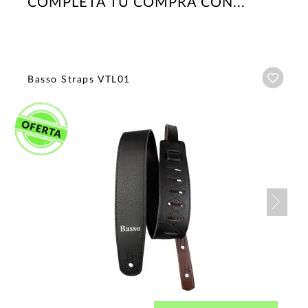
COMPLETA TU COMPRA CON...
Añadi
Basso Straps VTL01
Nex