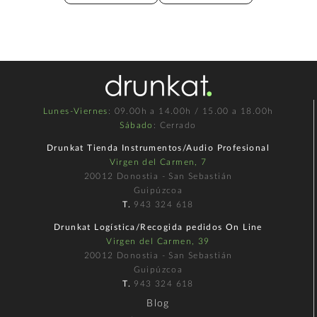
Lunes-Viernes
: 09.00h a 14.00h / 15.00 a 18.00h
Sábado
: Cerrado
Drunkat Tienda Instrumentos/Audio Profesional
Virgen del Carmen, 7
20012 Donostia - San Sebastián
Guipúzcoa
T.
943 324 618
Drunkat Logística/Recogida pedidos On Line
Virgen del Carmen, 39
20012 Donostia - San Sebastián
Guipúzcoa
T.
943 324 618
Blog