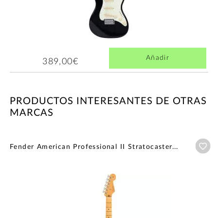
Añadir
389,00€
PRODUCTOS INTERESANTES DE OTRAS
MARCAS
Añ
Fender American Professional II Stratocaster...