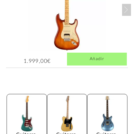
Nex
Añadir
1.999,00€