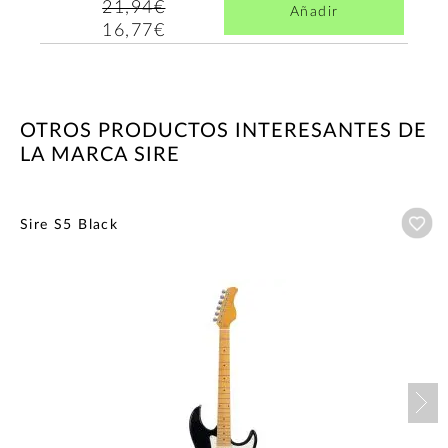
21,94€
Añadir
16,77€
OTROS PRODUCTOS INTERESANTES DE
LA MARCA SIRE
Añ
Sire S5 Black
Nex