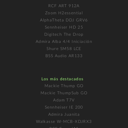
RCF ART 912A
Zoom H2essential
AlphaTheta DDJ GRV6
Sennheiser HD 25
Digitech The Drop
Admira Alba 4/4 Iniciación
Shure SM58 LCE
BSS Audio AR133
Los más destacados
Mackie Thump GO
Mackie ThumpSub GO
Adam T7V
Sennheiser IE 200
Admira Juanita
Walkasse W-MCB-XDJRX3