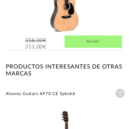
358,00€
Añadir
311,00€
PRODUCTOS INTERESANTES DE OTRAS
MARCAS
Añ
Alvarez Guitars AF70 CE Spbshb