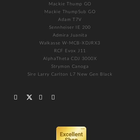
Mackie Thump GO
Mackie ThumpSub GO
Adam T7V
Sennheiser IE 200
Admira Juanita
Walkasse W-MCB-XDJRX3
RCF Evox J11
AlphaTheta CDJ 3000X
Strymon Canoga
Sire Larry Carlton L7 New Gen Black