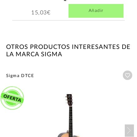
Añadir
15,03€
OTROS PRODUCTOS INTERESANTES DE
LA MARCA SIGMA
Añ
Sigma DTCE
Nex