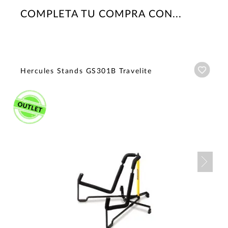
COMPLETA TU COMPRA CON...
Añadi
Hercules Stands GS301B Travelite
Nex