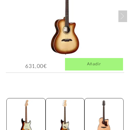
Nex
Añadir
631,00€