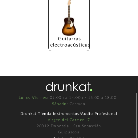
Guitarras 
electroacústicas
Lunes-Viernes
: 09.00h a 14.00h / 15.00 a 18.00h
Sábado
: Cerrado
Drunkat Tienda Instrumentos/Audio Profesional
Virgen del Carmen, 7
20012 Donostia - San Sebastián
Guipúzcoa