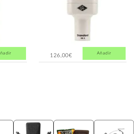
ñadir
Añadir
126,00€