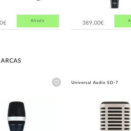
Añadir
A
00€
389,00€
MARCAS
Añadir a wishlist
Universal Audio SD-7