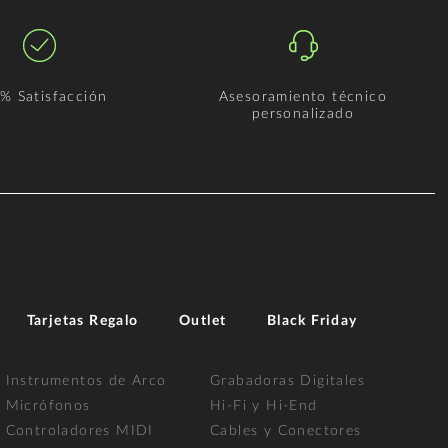
% Satisfacción
Asesoramiento técnico
personalizado
Tarjetas Regalo
Outlet
Black Friday
Instrumentos de Arco
Grabadoras Digitales
Micrófonos
Hi-Fi y Hi-End
Controladores MIDI
Cables y Conectores