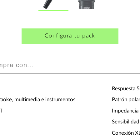
Configura tu pack
mpra con...
Respuesta 
araoke, multimedia e instrumentos
Patrón polar
f
Impedancia
Sensibilida
Conexión X