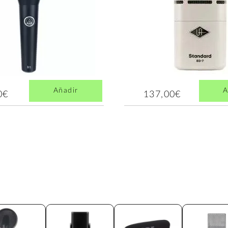
Añadir
A
0€
137,00€