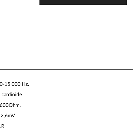
50-15.000 Hz.
 cardioide
 600Ohm.
d 2,6mV.
LR