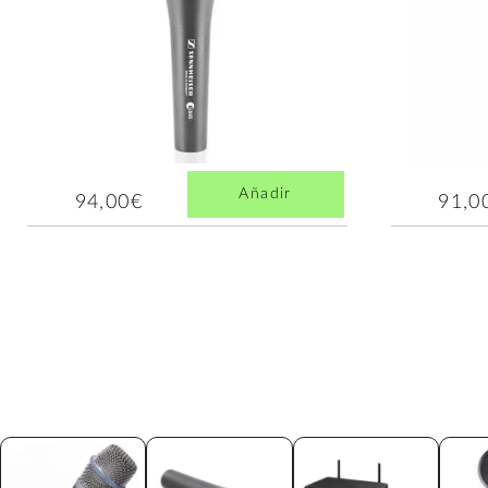
Añadir
94,00€
91,0