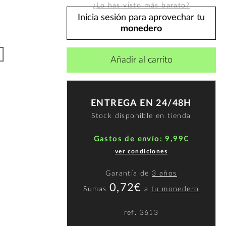
¿Lo has visto más barato?
Inicia sesión para aprovechar tu
monedero
Añadir al carrito
ENTREGA EN 24/48H
Stock disponible en tienda
Gastos de envío: 9,99€
ver condiciones
Garantía de
3 años
0,72€
Sumas
a
tu monedero
ref.
3613