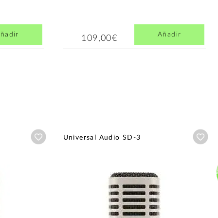
ñadir
Añadir
109,00€
Añadir a wishlist
Aña
Universal Audio SD-3