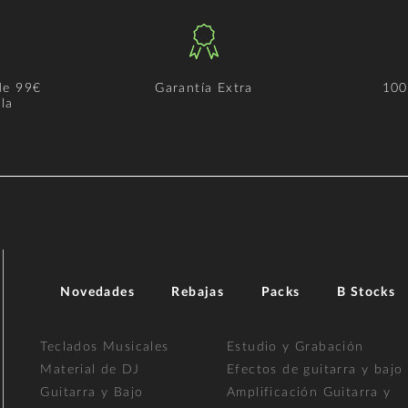
de 99€
Garantía Extra
100
la
Novedades
Rebajas
Packs
B Stocks
Teclados Musicales
Estudio y Grabación
Material de DJ
Efectos de guitarra y bajo
Guitarra y Bajo
Amplificación Guitarra y