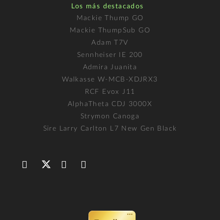
Los más destacados
Mackie Thump GO
Mackie ThumpSub GO
Adam T7V
Sennheiser IE 200
Admira Juanita
Walkasse W-MCB-XDJRX3
RCF Evox J11
AlphaTheta CDJ 3000X
Strymon Canoga
Sire Larry Carlton L7 New Gen Black