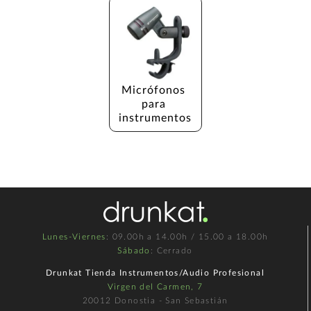
Micrófonos 
para 
instrumentos
Lunes-Viernes
: 09.00h a 14.00h / 15.00 a 18.00h
Sábado
: Cerrado
Drunkat Tienda Instrumentos/Audio Profesional
Virgen del Carmen, 7
20012 Donostia - San Sebastián