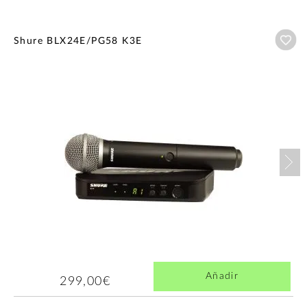
Añ
Shure BLX24E/PG58 K3E
Nex
Añadir
299,00€