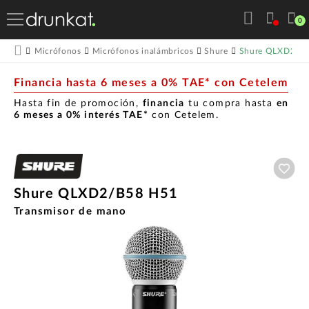
0
Shure QLXD2/B
Micrófonos
Micrófonos inalámbricos
Shure
Financia hasta 6 meses a 0% TAE* con Cetelem
Hasta fin de promoción,
financia
tu compra hasta
en
6 meses a 0% interés TAE*
con Cetelem.
Aña
Shure QLXD2/B58 H51
Transmisor de mano