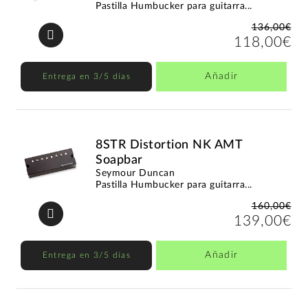
Pastilla Humbucker para guitarra...
136,00€
118,00€
Añadir
Entrega en 3/5 días
8STR Distortion NK AMT
Soapbar
Seymour Duncan
Pastilla Humbucker para guitarra...
160,00€
139,00€
Añadir
Entrega en 3/5 días