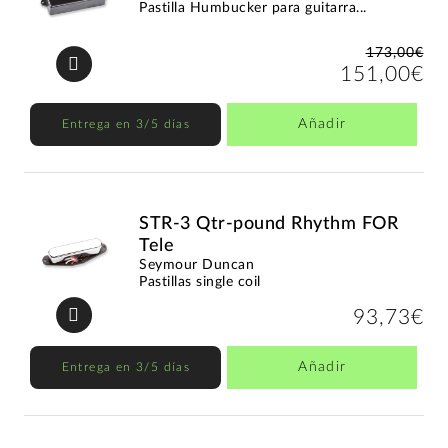
Pastilla Humbucker para guitarra...
173,00€
151,00€
Añadir
Entrega en 3/5 días
STR-3 Qtr-pound Rhythm FOR
Tele
Seymour Duncan
Pastillas single coil
93,73€
Añadir
Entrega en 3/5 días