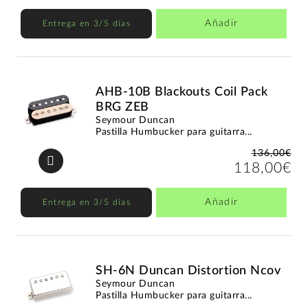
Añadir
Entrega en 3/5 días
AHB-10B Blackouts Coil Pack
BRG ZEB
Seymour Duncan
Pastilla Humbucker para guitarra...
136,00€
118,00€
Añadir
Entrega en 3/5 días
SH-6N Duncan Distortion Ncov
Seymour Duncan
Pastilla Humbucker para guitarra...