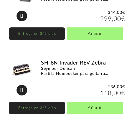
344,00€
299,00€
Añadir
Entrega en 3/5 días
SH-8N Invader REV Zebra
Seymour Duncan
Pastilla Humbucker para guitarra...
136,00€
118,00€
Añadir
Entrega en 3/5 días