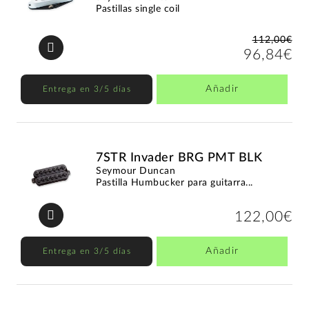
Pastillas single coil
112,00€
96,84€
Añadir
Entrega en 3/5 días
7STR Invader BRG PMT BLK
Seymour Duncan
Pastilla Humbucker para guitarra...
122,00€
Añadir
Entrega en 3/5 días