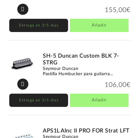
155,00€
Añadir
Entrega en 3/5 días
SH-5 Duncan Custom BLK 7-
STRG
Seymour Duncan
Pastilla Humbucker para guitarra...
106,00€
Añadir
Entrega en 3/5 días
APS1L Alnc II PRO FOR Strat LFT
Seymour Duncan