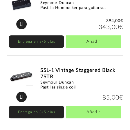
Seymour Duncan
Pastilla Humbucker para guitarra...
394,00€
343,00€
Añadir
Entrega en 3/5 días
SSL-1 Vintage Staggered Black
7STR
Seymour Duncan
Pastillas single coil
85,00€
Añadir
Entrega en 3/5 días