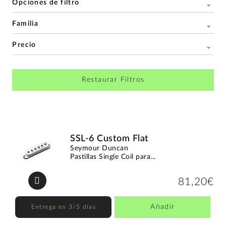
Opciones de filtro
Familia
Precio
Restaurar Filtros
SSL-6 Custom Flat
Seymour Duncan
Pastillas Single Coil para...
81,20€
Añadir
Entrega en 3/5 días