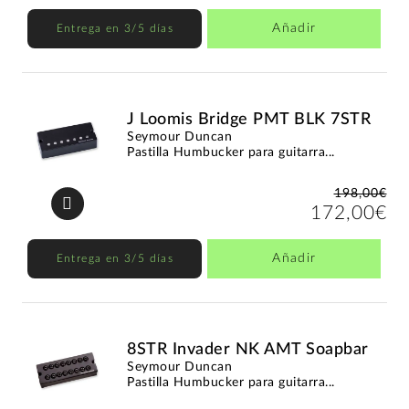
Añadir
Entrega en 3/5 días
J Loomis Bridge PMT BLK 7STR
Seymour Duncan
Pastilla Humbucker para guitarra...
198,00€
172,00€
Añadir
Entrega en 3/5 días
8STR Invader NK AMT Soapbar
Seymour Duncan
Pastilla Humbucker para guitarra...