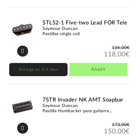
STL52-1 Five-two Lead FOR Tele
Seymour Duncan
Pastillas single coil
136,00€
118,00€
Añadir
Entrega en 3/5 días
7STR Invader NK AMT Soapbar
Seymour Duncan
Pastilla Humbucker para guitarra...
173,00€
150,00€