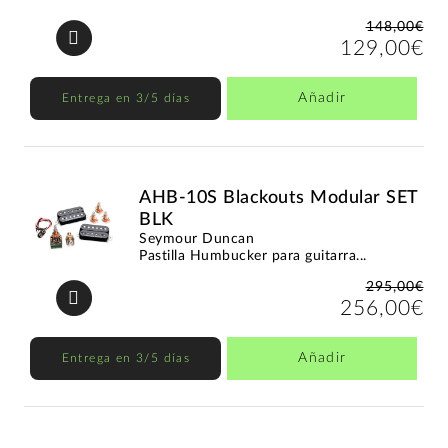
148,00€
129,00€
Añadir
Entrega en 3/5 días
AHB-10S Blackouts Modular SET
BLK
Seymour Duncan
Pastilla Humbucker para guitarra...
295,00€
256,00€
Añadir
Entrega en 3/5 días