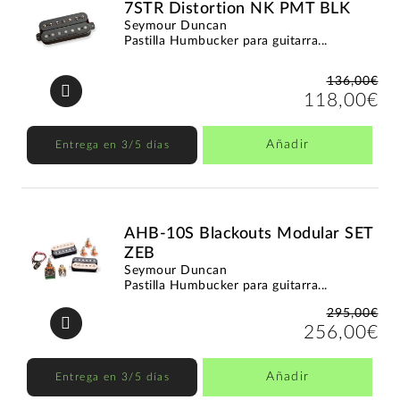
7STR Distortion NK PMT BLK
Seymour Duncan
Pastilla Humbucker para guitarra...
136,00€
118,00€
Añadir
Entrega en 3/5 días
AHB-10S Blackouts Modular SET
ZEB
Seymour Duncan
Pastilla Humbucker para guitarra...
295,00€
256,00€
Añadir
Entrega en 3/5 días