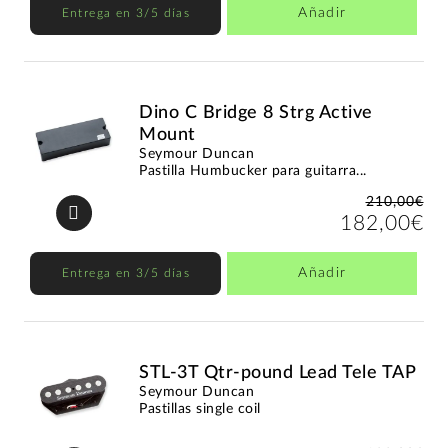
Añadir
Entrega en 3/5 días
Dino C Bridge 8 Strg Active
Mount
Seymour Duncan
Pastilla Humbucker para guitarra...
210,00€
182,00€
Añadir
Entrega en 3/5 días
STL-3T Qtr-pound Lead Tele TAP
Seymour Duncan
Pastillas single coil