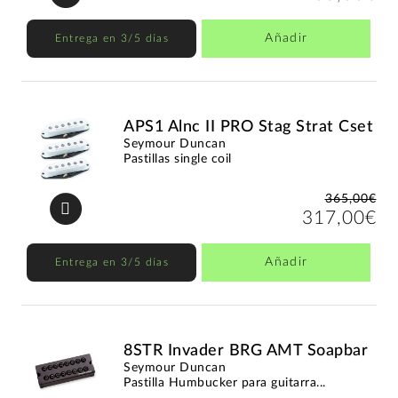
Añadir
Entrega en 3/5 días
APS1 Alnc II PRO Stag Strat Cset
Seymour Duncan
Pastillas single coil
365,00€
317,00€
Añadir
Entrega en 3/5 días
8STR Invader BRG AMT Soapbar
Seymour Duncan
Pastilla Humbucker para guitarra...