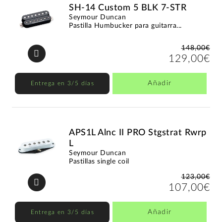
SH-14 Custom 5 BLK 7-STR
Seymour Duncan
Pastilla Humbucker para guitarra...
148,00€
129,00€
Añadir
Entrega en 3/5 días
APS1L Alnc II PRO Stgstrat Rwrp
L
Seymour Duncan
Pastillas single coil
123,00€
107,00€
Añadir
Entrega en 3/5 días