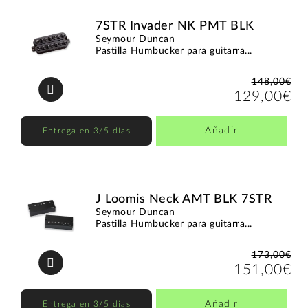
7STR Invader NK PMT BLK
Seymour Duncan
Pastilla Humbucker para guitarra...
148,00€
129,00€
Añadir
Entrega en 3/5 días
J Loomis Neck AMT BLK 7STR
Seymour Duncan
Pastilla Humbucker para guitarra...
173,00€
151,00€
Añadir
Entrega en 3/5 días