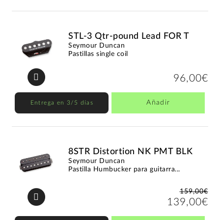
STL-3 Qtr-pound Lead FOR T
Seymour Duncan
Pastillas single coil
96,00€
Añadir
Entrega en 3/5 días
8STR Distortion NK PMT BLK
Seymour Duncan
Pastilla Humbucker para guitarra...
159,00€
139,00€