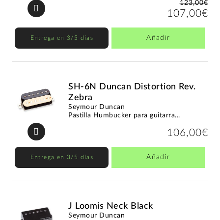
123,00€
107,00€
Añadir
Entrega en 3/5 días
SH-6N Duncan Distortion Rev.
Zebra
Seymour Duncan
Pastilla Humbucker para guitarra...
106,00€
Añadir
Entrega en 3/5 días
J Loomis Neck Black
Seymour Duncan