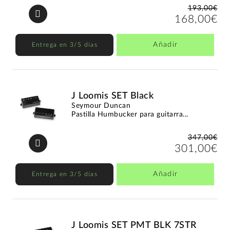
193,00€
168,00€
Añadir
Entrega en 3/5 días
J Loomis SET Black
Seymour Duncan
Pastilla Humbucker para guitarra...
347,00€
301,00€
Añadir
Entrega en 3/5 días
J Loomis SET PMT BLK 7STR