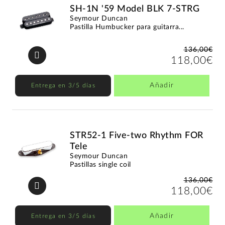
SH-1N '59 Model BLK 7-STRG
Seymour Duncan
Pastilla Humbucker para guitarra...
136,00€
118,00€
Añadir
Entrega en 3/5 días
STR52-1 Five-two Rhythm FOR
Tele
Seymour Duncan
Pastillas single coil
136,00€
118,00€
Añadir
Entrega en 3/5 días