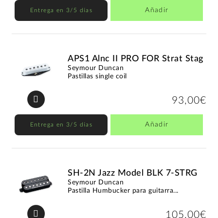
Añadir
Entrega en 3/5 días
APS1 Alnc II PRO FOR Strat Stag
Seymour Duncan
Pastillas single coil
93,00€
Añadir
Entrega en 3/5 días
SH-2N Jazz Model BLK 7-STRG
Seymour Duncan
Pastilla Humbucker para guitarra...
105,00€