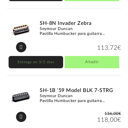
SH-8N Invader Zebra
Seymour Duncan
Pastilla Humbucker para guitarra...
113,72€
Añadir
Entrega en 3/5 días
SH-1B '59 Model BLK 7-STRG
Seymour Duncan
Pastilla Humbucker para guitarra...
136,00€
118,00€