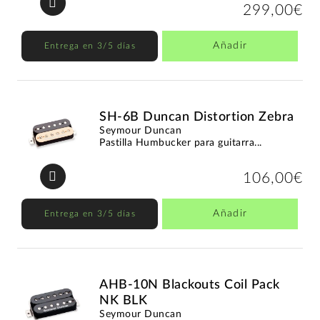
299,00€
Añadir
Entrega en 3/5 días
SH-6B Duncan Distortion Zebra
Seymour Duncan
Pastilla Humbucker para guitarra...
106,00€
Añadir
Entrega en 3/5 días
AHB-10N Blackouts Coil Pack
NK BLK
Seymour Duncan