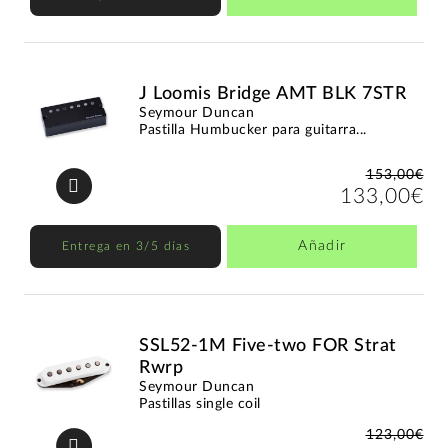
J Loomis Bridge AMT BLK 7STR
Seymour Duncan
Pastilla Humbucker para guitarra...
153,00€
133,00€
Añadir
Entrega en 3/5 días
SSL52-1M Five-two FOR Strat
Rwrp
Seymour Duncan
Pastillas single coil
123,00€