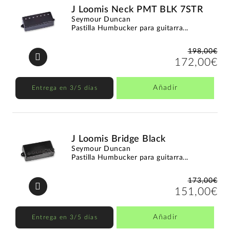
J Loomis Neck PMT BLK 7STR
Seymour Duncan
Pastilla Humbucker para guitarra...
198,00€
172,00€
Añadir
Entrega en 3/5 días
J Loomis Bridge Black
Seymour Duncan
Pastilla Humbucker para guitarra...
173,00€
151,00€
Añadir
Entrega en 3/5 días