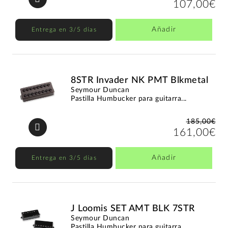
107,00€
Añadir
Entrega en 3/5 días
8STR Invader NK PMT Blkmetal
Seymour Duncan
Pastilla Humbucker para guitarra...
185,00€
161,00€
Añadir
Entrega en 3/5 días
J Loomis SET AMT BLK 7STR
Seymour Duncan
Pastilla Humbucker para guitarra...