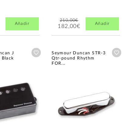
210,00€
Añadir
Añadir
182,00€
Añadir a wishlist
Añadir a
ncan J
Seymour Duncan STR-3
 Black
Qtr-pound Rhythm
FOR...