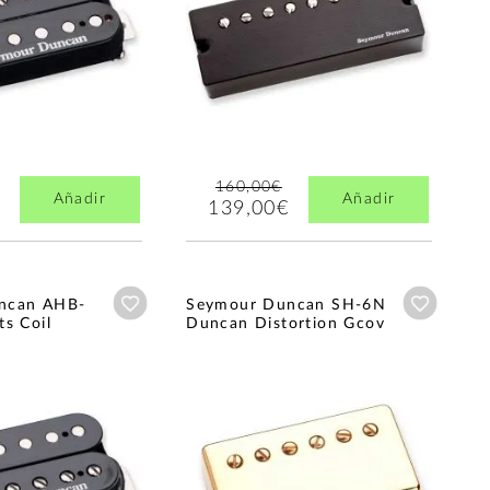
160,00€
Añadir
Añadir
139,00€
Añadir a wishlist
Añadir a
ncan AHB-
Seymour Duncan SH-6N
s Coil
Duncan Distortion Gcov