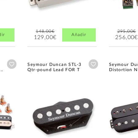
148,00€
295,00€
dir
Añadir
129,00€
256,00€
Añadir a wishlist
Añadir a wishlist
Seymour Duncan STL-3
Seymour Du
..
Qtr-pound Lead FOR T
Distortion 