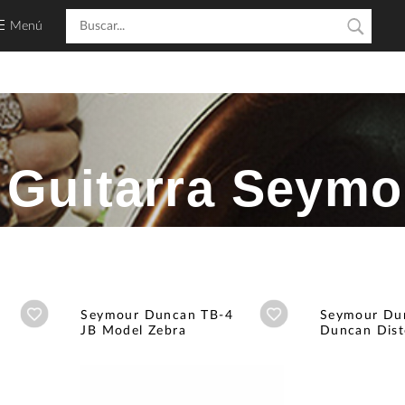
Menú
a Guitarra Seym
Añadir a wishlist
Añadir a wishlist
Seymour Duncan TB-4
Seymour Du
JB Model Zebra
Duncan Disto