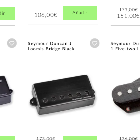
173,00€
Añadir
dir
106,00€
151,00€
Añadir a wishlist
Añadir a wishlist
Seymour Duncan J
Seymour Du
Loomis Bridge Black
1 Five-two L
173,00€
136,00€