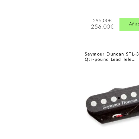
295,00€
Aña
256,00€
Seymour Duncan STL-
Qtr-pound Lead Tele...