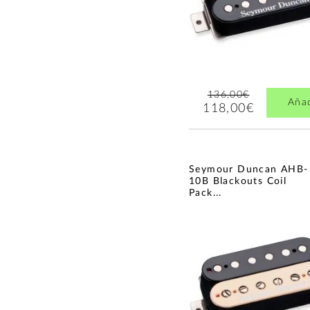
136,00€
Aña
118,00€
Seymour Duncan AHB-
10B Blackouts Coil
Pack...