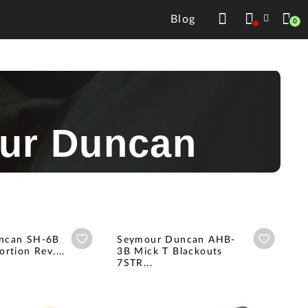
Blog
0
our Duncan
Añadir a wishlist
Añadir a
ncan SH-6B
Seymour Duncan AHB-
rtion Rev....
3B Mick T Blackouts
7STR...