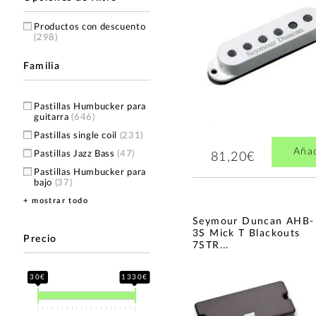
Productos con descuento
(298)
Familia
Pastillas Humbucker para
guitarra
(646)
Pastillas single coil
(231)
Aña
Pastillas Jazz Bass
(47)
81,20€
Pastillas Humbucker para
bajo
(37)
+ mostrar todo
Pastillas P90
(28)
Pastillas para guitarra
Seymour Duncan AHB-
eléctrica
(16)
3S Mick T Blackouts
Precio
7STR...
Pastillas para guitarra
acústica
(13)
Pastillas para bajo
(10)
30€
1330€