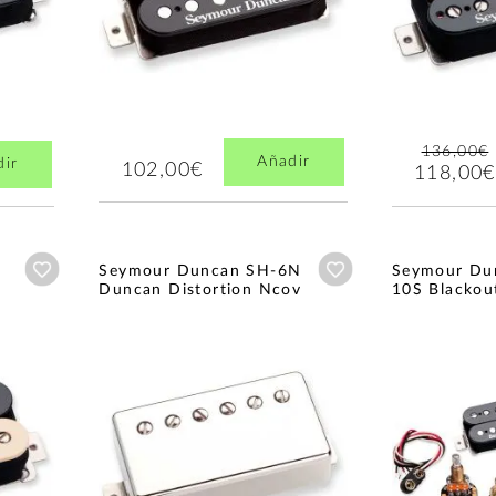
136,00€
Añadir
dir
102,00€
118,00€
Añadir a wishlist
Añadir a wishlist
Seymour Duncan SH-6N
Seymour Du
Duncan Distortion Ncov
10S Blackout