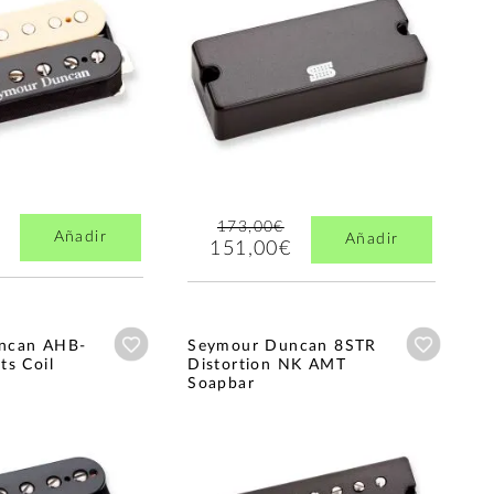
173,00€
Añadir
Añadir
151,00€
Añadir a wishlist
Añadir a
ncan AHB-
Seymour Duncan 8STR
ts Coil
Distortion NK AMT
Soapbar