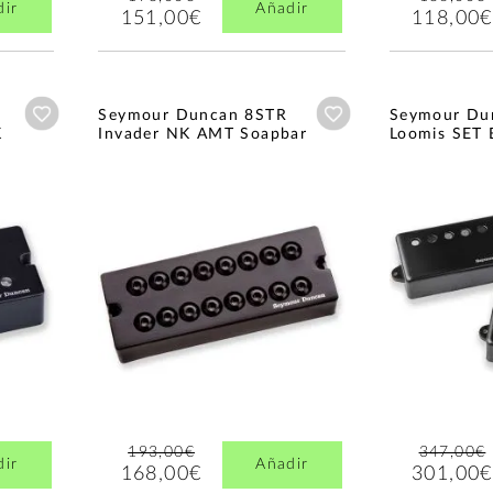
dir
Añadir
151,00€
118,00€
Añadir a wishlist
Añadir a wishlist
Seymour Duncan 8STR
Seymour Du
K
Invader NK AMT Soapbar
Loomis SET 
193,00€
347,00€
dir
Añadir
168,00€
301,00€