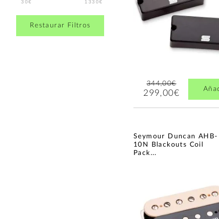
30€
1330€
Restaurar Filtros
344,00€
Aña
299,00€
Seymour Duncan AHB-
10N Blackouts Coil
Pack...