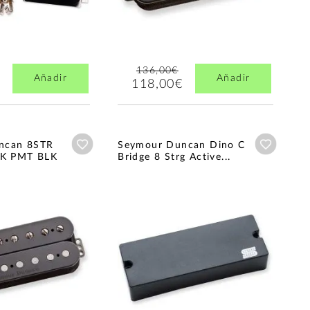
136,00€
Añadir
Añadir
118,00€
Añadir a wishlist
Añadir a
ncan 8STR
Seymour Duncan Dino C
NK PMT BLK
Bridge 8 Strg Active...