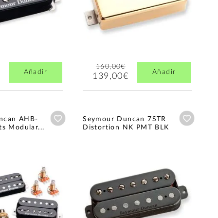
160,00€
Añadir
Añadir
139,00€
Añadir a wishlist
Añadir a
ncan AHB-
Seymour Duncan 7STR
s Modular...
Distortion NK PMT BLK