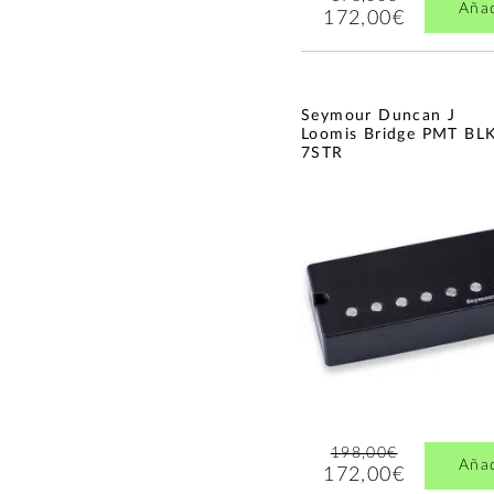
Aña
172,00€
Seymour Duncan J
Loomis Bridge PMT BL
7STR
198,00€
Aña
172,00€