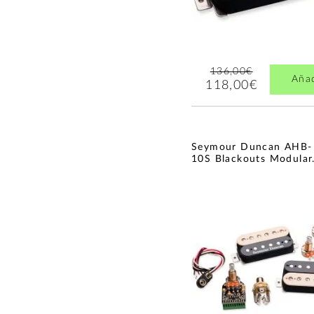
136,00€
Aña
118,00€
Seymour Duncan AHB-
10S Blackouts Modular.