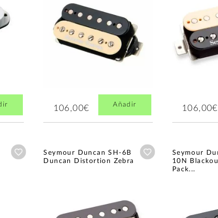
dir
Añadir
106,00€
106,00€
Añadir a wishlist
Añadir a wishlist
Seymour Duncan SH-6B
Seymour Du
Duncan Distortion Zebra
10N Blackou
Pack...