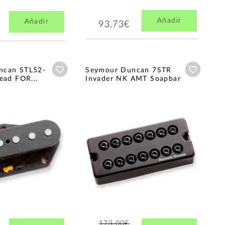
Añadir
Añadir
93,73€
Añadir a wishlist
Añadir a
ncan STL52-
Seymour Duncan 7STR
ead FOR...
Invader NK AMT Soapbar
173,00€