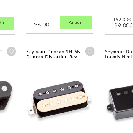
159,00€
Añadir
dir
96,00€
139,00€
Añadir a wishlist
Añadir a wishlist
3T
Seymour Duncan SH-6N
Seymour Du
Duncan Distortion Rev....
Loomis Neck