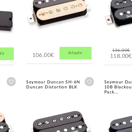
136,00€
Añadir
dir
106,00€
118,00€
Añadir a wishlist
Añadir a wishlist
Seymour Duncan SH-6N
Seymour Du
Duncan Distortion BLK
10B Blackout
Pack...