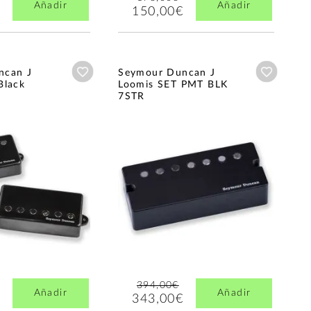
Añadir
Añadir
150,00€
Añadir a wishlist
Añadir a
ncan J
Seymour Duncan J
Black
Loomis SET PMT BLK
7STR
394,00€
Añadir
Añadir
343,00€