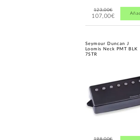
123,00€
Aña
107,00€
Seymour Duncan J
Loomis Neck PMT BLK
7STR
198,00€