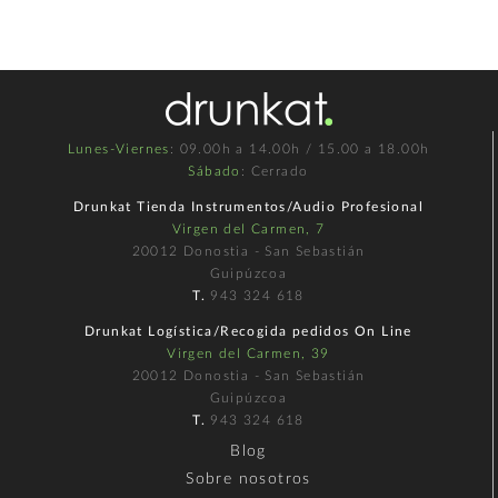
Lunes-Viernes
: 09.00h a 14.00h / 15.00 a 18.00h
Sábado
: Cerrado
Drunkat Tienda Instrumentos/Audio Profesional
Virgen del Carmen, 7
20012 Donostia - San Sebastián
Guipúzcoa
T.
943 324 618
Drunkat Logística/Recogida pedidos On Line
Virgen del Carmen, 39
20012 Donostia - San Sebastián
Guipúzcoa
T.
943 324 618
Blog
Sobre nosotros