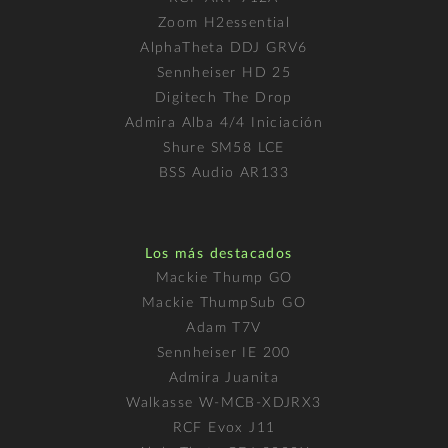
Zoom H2essential
AlphaTheta DDJ GRV6
Sennheiser HD 25
Digitech The Drop
Admira Alba 4/4 Iniciación
Shure SM58 LCE
BSS Audio AR133
Los más destacados
Mackie Thump GO
Mackie ThumpSub GO
Adam T7V
Sennheiser IE 200
Admira Juanita
Walkasse W-MCB-XDJRX3
RCF Evox J11