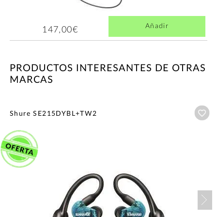
Añadir
147,00€
PRODUCTOS INTERESANTES DE OTRAS
MARCAS
Añ
Shure SE215DYBL+TW2
Nex