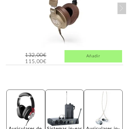
Nex
132,00€
Añadir
115,00€
Auriculares de 
Sistemas in-ear
Auriculares in-