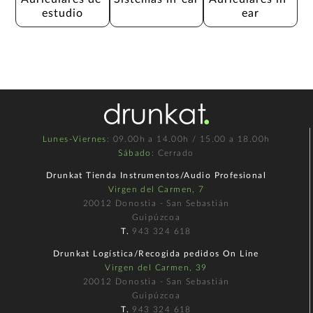
estudio
ear
Lunes-Viernes
: 09.00h a 14.00h / 15.00 a 18.00h
Sábado
: Cerrado
Drunkat Tienda Instrumentos/Audio Profesional
Virgen del Carmen, 7
20012 Donostia - San Sebastián
Guipúzcoa
T.
943 324 618
Drunkat Logística/Recogida pedidos On Line
Virgen del Carmen, 39
20012 Donostia - San Sebastián
Guipúzcoa
T.
943 324 618