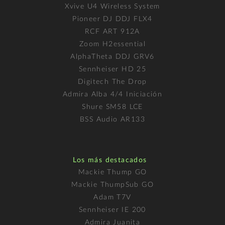
Xvive U4 Wireless System
Pioneer DJ DDJ FLX4
RCF ART 912A
Zoom H2essential
AlphaTheta DDJ GRV6
Sennheiser HD 25
Digitech The Drop
Admira Alba 4/4 Iniciación
Shure SM58 LCE
BSS Audio AR133
Los más destacados
Mackie Thump GO
Mackie ThumpSub GO
Adam T7V
Sennheiser IE 200
Admira Juanita