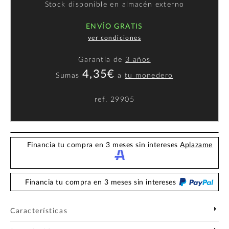
Stock disponible en almacén externo
ENVÍO GRATIS
ver condiciones
Garantía de
3 años
4,35€
Sumas
a
tu monedero
ref.
29905
Financia tu compra en 3 meses sin intereses
Aplazame
Financia tu compra en 3 meses sin intereses
Características