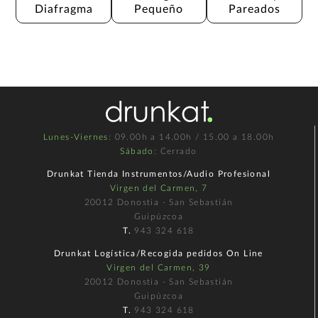
Diafragma
Pequeño
Pareados
Lunes-Viernes
: 09.00h a 14.00h / 15.00 a 18.00h
Sábado
: Cerrado
Drunkat Tienda Instrumentos/Audio Profesional
Virgen del Carmen, 7
20012 Donostia - San Sebastián
Guipúzcoa
T.
943 324 618
Drunkat Logística/Recogida pedidos On Line
Virgen del Carmen, 39
20012 Donostia - San Sebastián
Guipúzcoa
T.
943 324 618