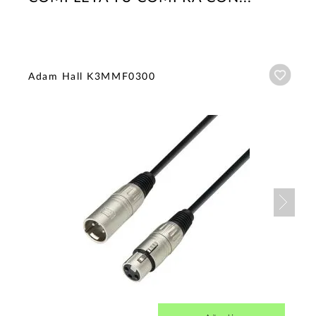
Añadi
Adam Hall K3MMF0300
Nex