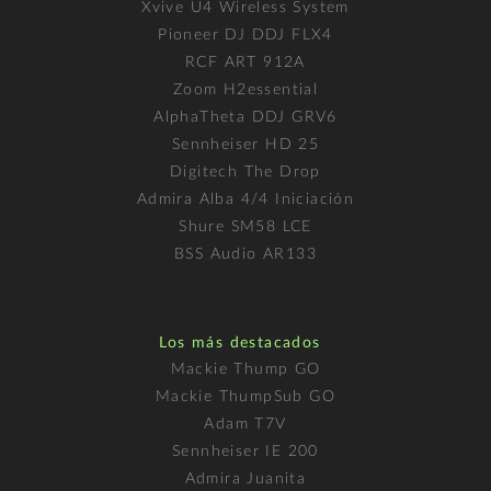
Xvive U4 Wireless System
Pioneer DJ DDJ FLX4
RCF ART 912A
Zoom H2essential
AlphaTheta DDJ GRV6
Sennheiser HD 25
Digitech The Drop
Admira Alba 4/4 Iniciación
Shure SM58 LCE
BSS Audio AR133
Los más destacados
Mackie Thump GO
Mackie ThumpSub GO
Adam T7V
Sennheiser IE 200
Admira Juanita