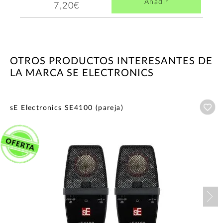
Añadir
7,20€
OTROS PRODUCTOS INTERESANTES DE
LA MARCA SE ELECTRONICS
Añ
sE Electronics SE4100 (pareja)
Nex