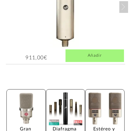
Nex
Añadir
911,00€
Gran 
Diafragma 
Estéreo y 