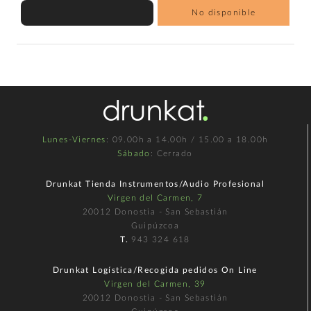
No disponible
Lunes-Viernes
: 09.00h a 14.00h / 15.00 a 18.00h
Sábado
: Cerrado
Drunkat Tienda Instrumentos/Audio Profesional
Virgen del Carmen, 7
20012 Donostia - San Sebastián
Guipúzcoa
T.
943 324 618
Drunkat Logística/Recogida pedidos On Line
Virgen del Carmen, 39
20012 Donostia - San Sebastián