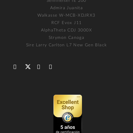
Sennheiser IE 200
Admira Juanita
Walkasse W-MCB-XDJRX3
RCF Evox J11
AlphaTheta CDJ 3000X
Strymon Canoga
Sire Larry Carlton L7 New Gen Black