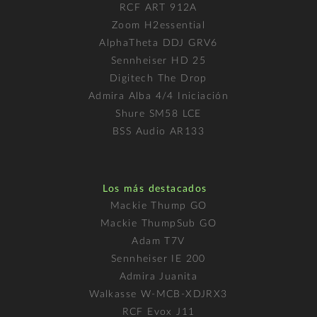
RCF ART 912A
Zoom H2essential
AlphaTheta DDJ GRV6
Sennheiser HD 25
Digitech The Drop
Admira Alba 4/4 Iniciación
Shure SM58 LCE
BSS Audio AR133
Los más destacados
Mackie Thump GO
Mackie ThumpSub GO
Adam T7V
Sennheiser IE 200
Admira Juanita
Walkasse W-MCB-XDJRX3
RCF Evox J11