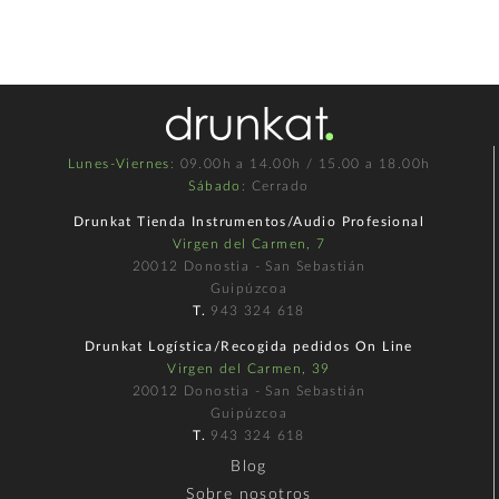
Lunes-Viernes
: 09.00h a 14.00h / 15.00 a 18.00h
Sábado
: Cerrado
Drunkat Tienda Instrumentos/Audio Profesional
Virgen del Carmen, 7
20012 Donostia - San Sebastián
Guipúzcoa
T.
943 324 618
Drunkat Logística/Recogida pedidos On Line
Virgen del Carmen, 39
20012 Donostia - San Sebastián
Guipúzcoa
T.
943 324 618
Blog
Sobre nosotros