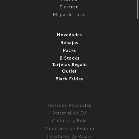
Elektron
Mapa del sitio
Novedades
Rebajas
Packs
B Stocks
Tarjetas Regalo
Outlet
Black Friday
Teclados Musicales
Material de DJ
Guitarra y Bajo
Monitores de Estudio
Interfaces de Audio