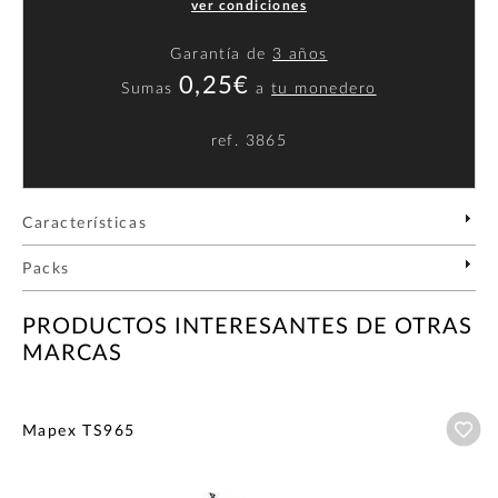
ver condiciones
Garantía de
3 años
0,25€
Sumas
a
tu monedero
ref.
3865
Características
Packs
PRODUCTOS INTERESANTES DE OTRAS
MARCAS
Añ
Mapex TS965