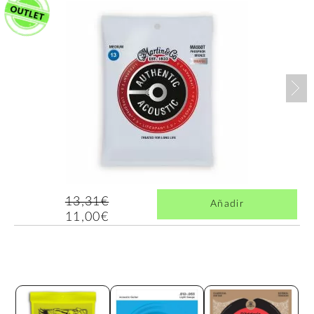
Nex
13,31€
Añadir
11,00€