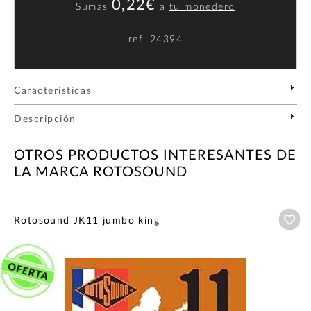
0,22€
Sumas
a
tu monedero
ref.
24394
Características
Descripción
OTROS PRODUCTOS INTERESANTES DE
LA MARCA ROTOSOUND
Añ
Rotosound JK11 jumbo king