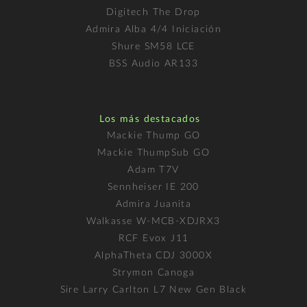
Digitech The Drop
Admira Alba 4/4 Iniciación
Shure SM58 LCE
BSS Audio AR133
Los más destacados
Mackie Thump GO
Mackie ThumpSub GO
Adam T7V
Sennheiser IE 200
Admira Juanita
Walkasse W-MCB-XDJRX3
RCF Evox J11
AlphaTheta CDJ 3000X
Strymon Canoga
Sire Larry Carlton L7 New Gen Black