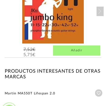
Nex
7,52€
Añadir
5,75€
PRODUCTOS INTERESANTES DE OTRAS
MARCAS
Añ
Martin MA550T Lifespan 2.0