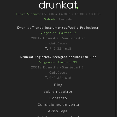
Lunes-Viernes
: 09.00h a 14.00h / 15.00 a 18.00h
Sábado
: Cerrado
Drunkat Tienda Instrumentos/Audio Profesional
Virgen del Carmen, 7
20012 Donostia - San Sebastián
Guipúzcoa
T.
943 324 618
Drunkat Logística/Recogida pedidos On Line
Virgen del Carmen, 39
20012 Donostia - San Sebastián
Guipúzcoa
T.
943 324 618
Blog
Sobre nosotros
Contacto
Condiciones de venta
Aviso legal