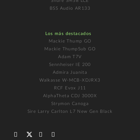
Shure SM58 LCE
BSS Audio AR133
Los más destacados
Mackie Thump GO
Mackie ThumpSub GO
Adam T7V
Sennheiser IE 200
Admira Juanita
Walkasse W-MCB-XDJRX3
RCF Evox J11
AlphaTheta CDJ 3000X
Strymon Canoga
Sire Larry Carlton L7 New Gen Black