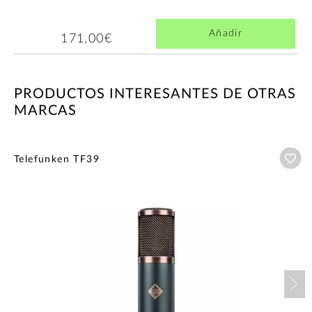
Añadir
171,00€
PRODUCTOS INTERESANTES DE OTRAS
MARCAS
Añ
Telefunken TF39
Nex