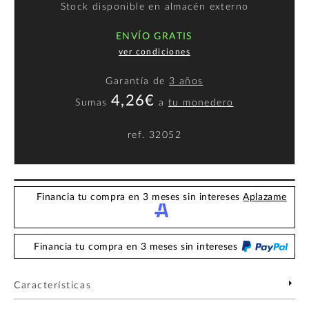
Stock disponible en almacén externo
ENVÍO GRATIS
ver condiciones
Garantía de
3 años
4,26€
Sumas
a
tu monedero
ref.
32052
Financia tu compra en 3 meses sin intereses
Aplazame
Financia tu compra en 3 meses sin intereses
Características