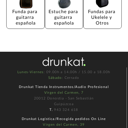
Funda para 
Estuche para 
Fundas para 
guitarra 
guitarra 
Ukelele y 
española
española
Otros
Lunes-Viernes
: 09.00h a 14.00h / 15.00 a 18.00h
Sábado
: Cerrado
Drunkat Tienda Instrumentos/Audio Profesional
Virgen del Carmen, 7
20012 Donostia - San Sebastián
Guipúzcoa
T.
943 324 618
Drunkat Logística/Recogida pedidos On Line
Virgen del Carmen, 39