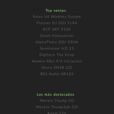
Top ventas
Xvive U4 Wireless System
Pioneer DJ DDJ FLX4
RCF ART 912A
Zoom H2essential
AlphaTheta DDJ GRV6
Sennheiser HD 25
Digitech The Drop
Admira Alba 4/4 Iniciación
Shure SM58 LCE
BSS Audio AR133
Los más destacados
Mackie Thump GO
Mackie ThumpSub GO
Adam T7V