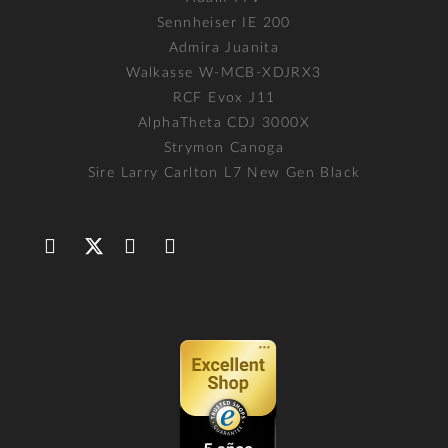
Sennheiser IE 200
Admira Juanita
Walkasse W-MCB-XDJRX3
RCF Evox J11
AlphaTheta CDJ 3000X
Strymon Canoga
Sire Larry Carlton L7 New Gen Black