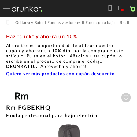
0
Rm
Guitarra y Bajo
Fundas y estuches
Funda para bajo
Rm
Haz "click" y ahorra un 10%
Ahora tienes la oportunidad de utilizar nuestro
cupón y ahorrar un
10% dto.
por la compra de este
artículo. Pulsa en el botón "Añadir y usar cupón" o
escribe en el proceso de compra el código
DRUNKAT10.
¡Aprovecha y ahorra!
Quiero ver más productos con cupón descuento
Aña
Rm FGBEKHQ
Funda profesional para bajo eléctrico