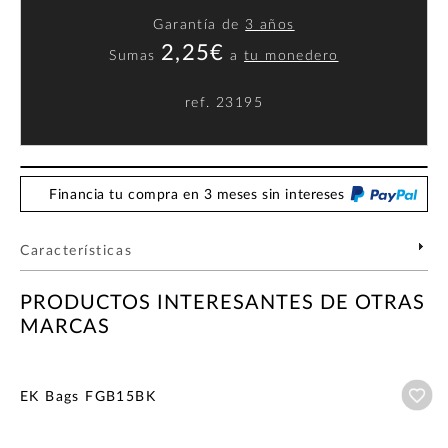
Garantía de
3 años
2,25€
Sumas
a
tu monedero
ref.
23195
Financia tu compra en 3 meses sin intereses
Características
PRODUCTOS INTERESANTES DE OTRAS
MARCAS
Añ
EK Bags FGB15BK