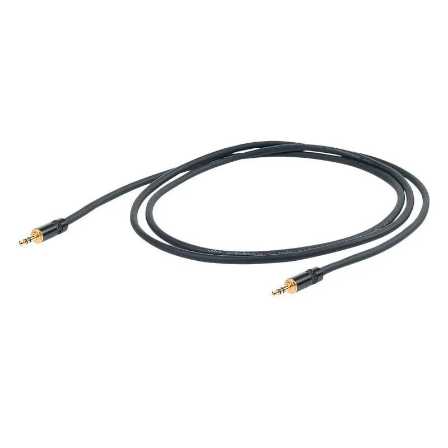
¿Quieres crearte tu propio pack?