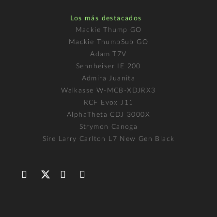
Los más destacados
Mackie Thump GO
Mackie ThumpSub GO
Adam T7V
Sennheiser IE 200
Admira Juanita
Walkasse W-MCB-XDJRX3
RCF Evox J11
AlphaTheta CDJ 3000X
Strymon Canoga
Sire Larry Carlton L7 New Gen Black