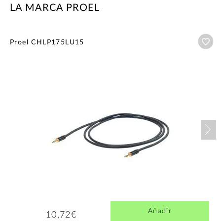
LA MARCA PROEL
Añ
Proel CHLP175LU15
Nex
Añadir
10,72€