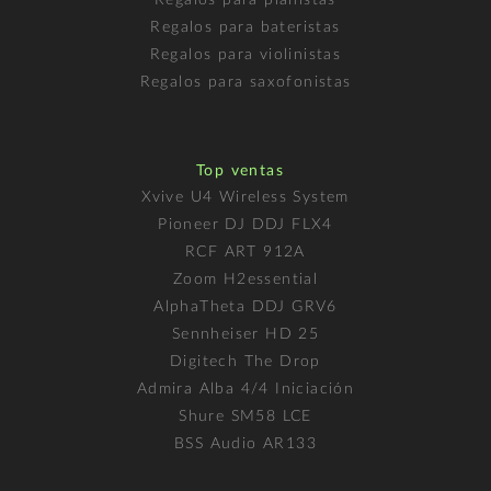
Regalos para pianistas
Regalos para bateristas
Regalos para violinistas
Regalos para saxofonistas
Top ventas
Xvive U4 Wireless System
Pioneer DJ DDJ FLX4
RCF ART 912A
Zoom H2essential
AlphaTheta DDJ GRV6
Sennheiser HD 25
Digitech The Drop
Admira Alba 4/4 Iniciación
Shure SM58 LCE
BSS Audio AR133