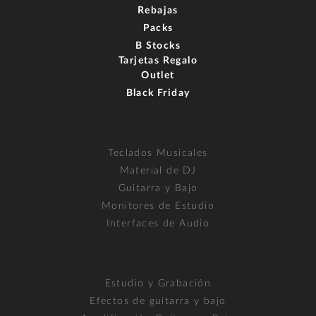
Rebajas
Packs
B Stocks
Tarjetas Regalo
Outlet
Black Friday
Teclados Musicales
Material de DJ
Guitarra y Bajo
Monitores de Estudio
Interfaces de Audio
Estudio y Grabación
Efectos de guitarra y bajo