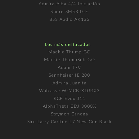
Admira Alba 4/4 Iniciación
Shure SM58 LCE
BSS Audio AR133
Los más destacados
Mackie Thump GO
Mackie ThumpSub GO
Adam T7V
Sennheiser IE 200
Admira Juanita
Walkasse W-MCB-XDJRX3
RCF Evox J11
AlphaTheta CDJ 3000X
Strymon Canoga
Sire Larry Carlton L7 New Gen Black