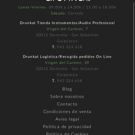
Lunes-Viernes
: 09.00h a 14.00h / 15.00 a 18.00h
Sábado
: Cerrado
Drunkat Tienda Instrumentos/Audio Profesional
Virgen del Carmen, 7
20012 Donostia - San Sebastián
Guipúzcoa
T.
943 324 618
Drunkat Logística/Recogida pedidos On Line
Virgen del Carmen, 39
20012 Donostia - San Sebastián
Guipúzcoa
T.
943 324 618
Blog
Sobre nosotros
Contacto
Condiciones de venta
Aviso legal
Política de privacidad
Política de Cookies