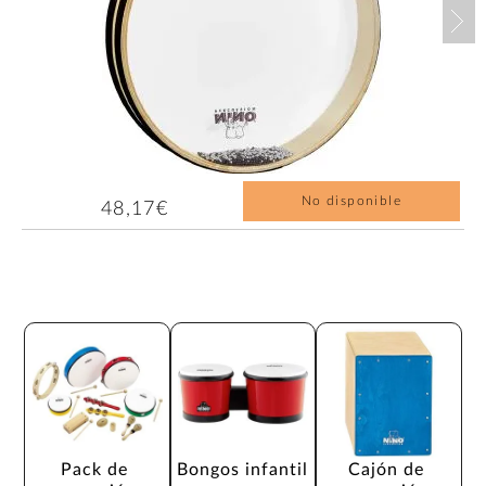
Nex
No disponible
48,17€
Pack de 
Bongos infantil
Cajón de 