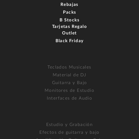
Rebajas
Packs
B Stocks
Tarjetas Regalo
Outlet
Black Friday
Teclados Musicales
Material de DJ
Guitarra y Bajo
Monitores de Estudio
Interfaces de Audio
Estudio y Grabación
Efectos de guitarra y bajo