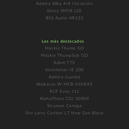
Admira Alba 4/4 Iniciación
Shure SM58 LCE
BSS Audio AR133
Los más destacados
Mackie Thump GO
Mackie ThumpSub GO
Adam T7V
Sennheiser IE 200
Admira Juanita
Walkasse W-MCB-XDJRX3
RCF Evox J11
AlphaTheta CDJ 3000X
Strymon Canoga
Sire Larry Carlton L7 New Gen Black