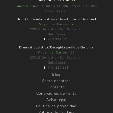
Lunes-Viernes
: 09.00h a 14.00h / 15.00 a 18.00h
Sábado
: Cerrado
Drunkat Tienda Instrumentos/Audio Profesional
Virgen del Carmen, 7
20012 Donostia - San Sebastián
Guipúzcoa
T.
943 324 618
Drunkat Logística/Recogida pedidos On Line
Virgen del Carmen, 39
20012 Donostia - San Sebastián
Guipúzcoa
T.
943 324 618
Blog
Sobre nosotros
Contacto
Condiciones de venta
Aviso legal
Política de privacidad
Política de Cookies