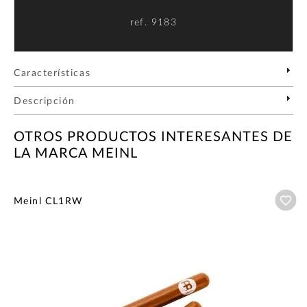
ref.
9183
Características
Descripción
OTROS PRODUCTOS INTERESANTES DE
LA MARCA MEINL
Añ
Meinl CL1RW