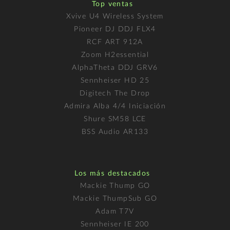
Top ventas
Xvive U4 Wireless System
Pioneer DJ DDJ FLX4
RCF ART 912A
Zoom H2essential
AlphaTheta DDJ GRV6
Sennheiser HD 25
Digitech The Drop
Admira Alba 4/4 Iniciación
Shure SM58 LCE
BSS Audio AR133
Los más destacados
Mackie Thump GO
Mackie ThumpSub GO
Adam T7V
Sennheiser IE 200