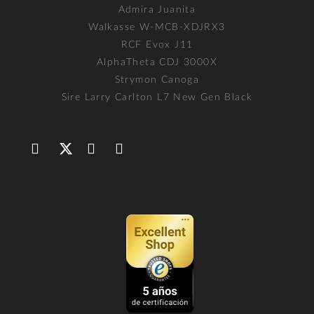
Admira Juanita
Walkasse W-MCB-XDJRX3
RCF Evox J11
AlphaTheta CDJ 3000X
Strymon Canoga
Sire Larry Carlton L7 New Gen Black