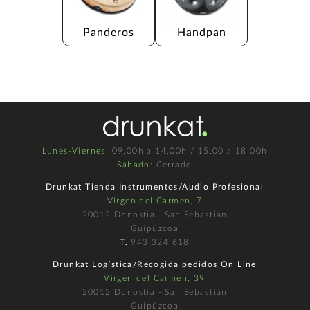
Panderos
Handpan
Lunes-Viernes
: 09.00h a 14.00h / 15.00 a 18.00h
Sábado
: Cerrado
Drunkat Tienda Instrumentos/Audio Profesional
Virgen del Carmen, 7
20012 Donostia - San Sebastián
Guipúzcoa
T.
943 324 618
Drunkat Logística/Recogida pedidos On Line
Virgen del Carmen, 39
20012 Donostia - San Sebastián
Guipúzcoa