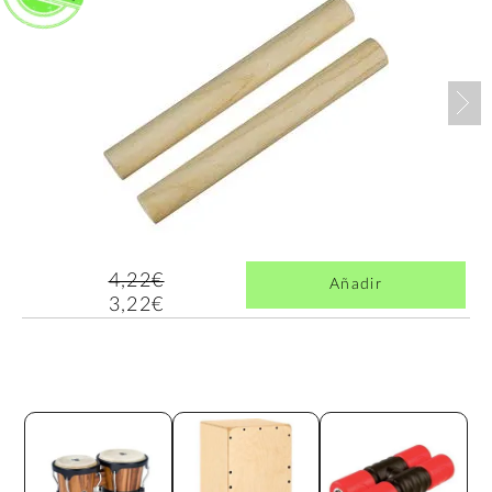
Nex
4,22€
Añadir
3,22€