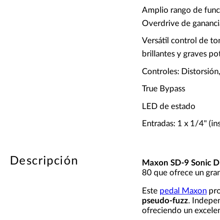
Amplio rango de func
Overdrive de gananci
Versátil control de 
brillantes y graves p
Controles: Distorsión
True Bypass
LED de estado
Entradas: 1 x 1/4" (i
Descripción
Maxon SD-9 Sonic Di
80 que ofrece un gran
Este
pedal Maxon
pro
pseudo-fuzz
. Indepe
ofreciendo un excelen