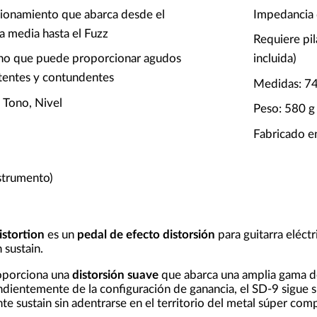
ionamiento que abarca desde el
Impedancia 
a media hasta el Fuzz
Requiere pi
tono que puede proporcionar agudos
incluida)
otentes y contundentes
Medidas: 7
, Tono, Nivel
Peso: 580 g
Fabricado e
nstrumento)
stortion
es un
pedal de efecto distorsión
para guitarra eléctr
 sustain.
porciona una
distorsión suave
que abarca una amplia gama d
ndientemente de la configuración de ganancia, el SD-9 sigue si
te sustain sin adentrarse en el territorio del metal súper com