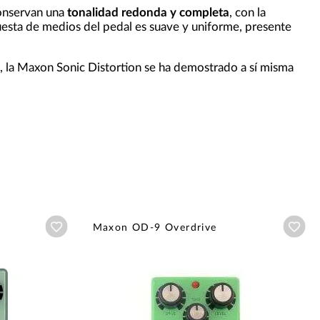
conservan una
tonalidad redonda y completa
, con la
puesta de medios del pedal es suave y uniforme, presente
as, la Maxon Sonic Distortion se ha demostrado a sí misma
Añadir a wishlist
Aña
Maxon OD-9 Overdrive