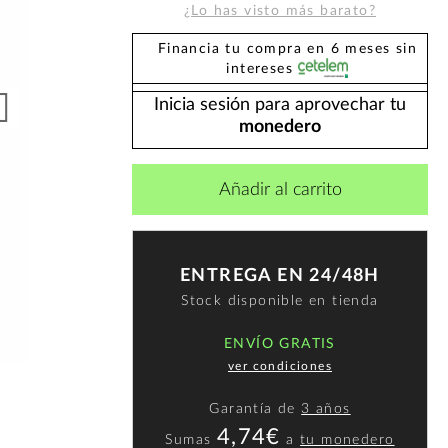
¿Lo has visto más barato?
Financia tu compra en 6 meses sin
intereses
Inicia sesión para aprovechar tu
monedero
Añadir al carrito
ENTREGA EN 24/48H
Stock disponible en tienda
ENVÍO GRATIS
ver condiciones
Garantía de
3 años
4,74€
Sumas
a
tu monedero