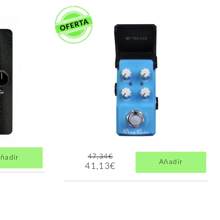
47,34€
ñadir
Añadir
41,13€