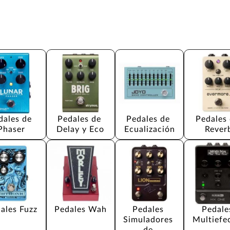
dales de 
Pedales de 
Pedales de 
Pedales 
Phaser
Delay y Eco
Ecualización
Rever
ales Fuzz
Pedales Wah
Pedales 
Pedale
Simuladores 
Multiefe