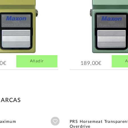
Añadir
A
00€
189,00€
MARCAS
Añadir a wishlist
Maximum
PRS Horsemeat Transparen
Overdrive