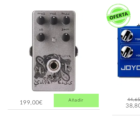
44,6
Añadir
199,00€
38,8