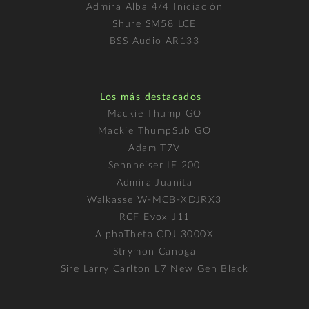
Admira Alba 4/4 Iniciación
Shure SM58 LCE
BSS Audio AR133
Los más destacados
Mackie Thump GO
Mackie ThumpSub GO
Adam T7V
Sennheiser IE 200
Admira Juanita
Walkasse W-MCB-XDJRX3
RCF Evox J11
AlphaTheta CDJ 3000X
Strymon Canoga
Sire Larry Carlton L7 New Gen Black