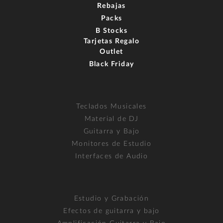
Rebajas
Packs
B Stocks
Tarjetas Regalo
Outlet
Black Friday
Teclados Musicales
Material de DJ
Guitarra y Bajo
Monitores de Estudio
Interfaces de Audio
Estudio y Grabación
Efectos de guitarra y bajo