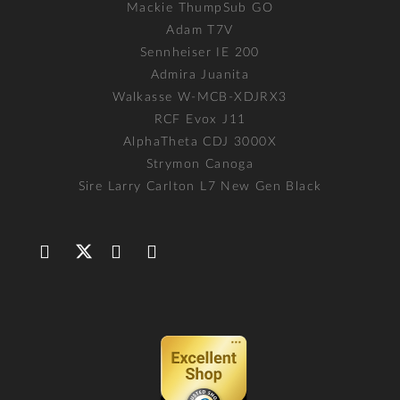
Mackie ThumpSub GO
Adam T7V
Sennheiser IE 200
Admira Juanita
Walkasse W-MCB-XDJRX3
RCF Evox J11
AlphaTheta CDJ 3000X
Strymon Canoga
Sire Larry Carlton L7 New Gen Black