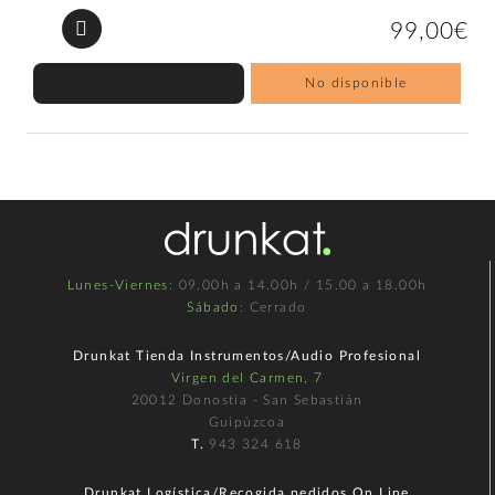
99,00€
No disponible
Lunes-Viernes
: 09.00h a 14.00h / 15.00 a 18.00h
Sábado
: Cerrado
Drunkat Tienda Instrumentos/Audio Profesional
Virgen del Carmen, 7
20012 Donostia - San Sebastián
Guipúzcoa
T.
943 324 618
Drunkat Logística/Recogida pedidos On Line