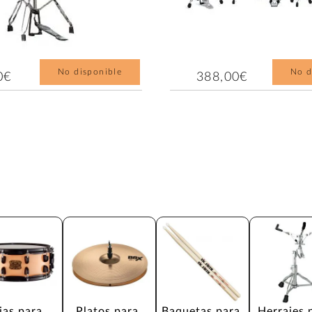
No disponible
No d
0€
388,00€
jas para 
Platos para 
Baquetas para 
Herrajes 