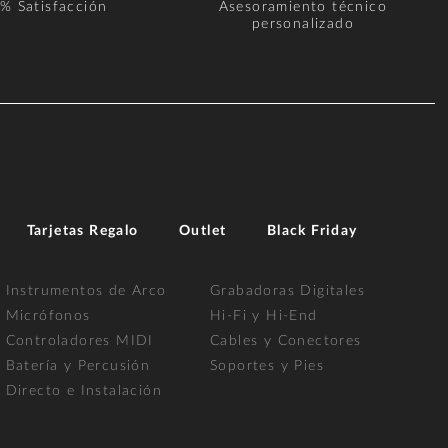
% Satisfacción
Asesoramiento técnico
personalizado
Tarjetas Regalo
Outlet
Black Friday
Instrumentos de Arco
Grabadoras Digitales
Micrófonos
Hi-Fi y Hi-End
Controladores MIDI
Cables y Conectores
Batería y Percusión
Soportes y Pies
Directo e Instalación