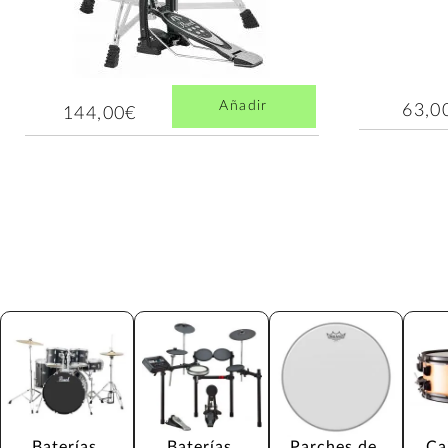
Añadir
63,0
144,00€
Baterías 
Baterías 
Parches de 
Ca