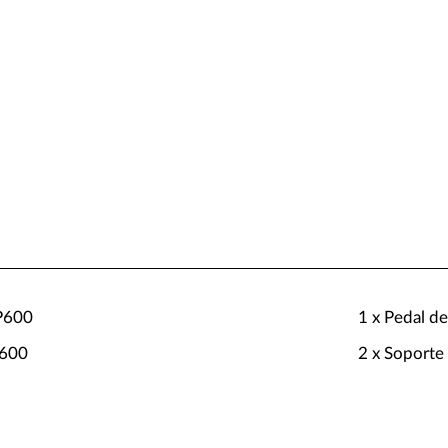
P600
1 x Pedal d
S600
2 x Soporte