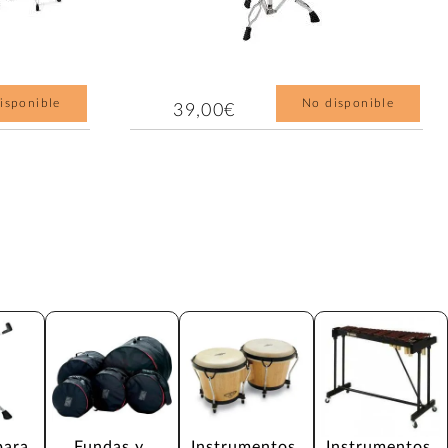
isponible
No disponible
39,00€
para 
Fundas y 
Instrumentos 
Instrumentos 