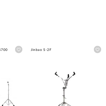
Añadir a wishlist
Aña
 5700
Jinbao S-2F