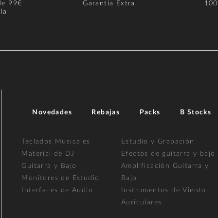
de 99€
Garantía Extra
100
la
Novedades
Rebajas
Packs
B Stocks
Teclados Musicales
Estudio y Grabación
Material de DJ
Efectos de guitarra y bajo
Guitarra y Bajo
Amplificación Guitarra y
Monitores de Estudio
Bajo
Interfaces de Audio
Instrumentos de Viento
Auriculares