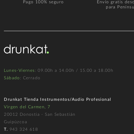
Pago 100% seguro
Envío gratis des
para Penínsu
Lunes-Viernes
: 09.00h a 14.00h / 15.00 a 18.00h
Sábado
: Cerrado
Drunkat Tienda Instrumentos/Audio Profesional
Virgen del Carmen, 7
20012 Donostia - San Sebastián
Guipúzcoa
T.
943 324 618