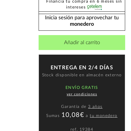
Financia tu compra en 6 meses sin
intereses
Inicia sesión para aprovechar tu
monedero
Añadir al carrito
ENTREGA EN 2/4 DÍAS
Stock disponible en almacén externo
ENVÍO GRATIS
ver condiciones
Garantía de
3 años
10,08€
Sumas
a
tu monedero
ref.
19384