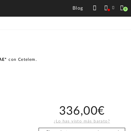
Blog
0
TAE*
con Cetelem.
336,00€
¿Lo has visto más barato?