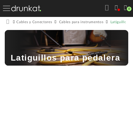
0
Latiguillos p
Cables y Conectores
Cables para instrumentos
Latiguillos para pedalera