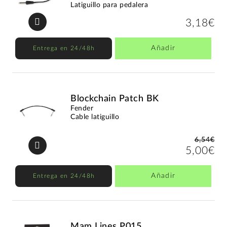
Latiguillo para pedalera
3,18€
Añadir
Entrega en 24/48h
Blockchain Patch BK
Fender
Cable latiguillo
6,54€
5,00€
Añadir
Entrega en 24/48h
Mam Lines P015