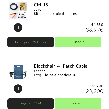
CM-15
Joyo
Kit para montaje de cables...
44,85€
38,97€
Añadir
Entrega en 2/4 días
Blockchain 4" Patch Cable
Fender
Latiguillo para pedalera 10...
26,70€
23,20€
Añadir
Entrega en 24/48h