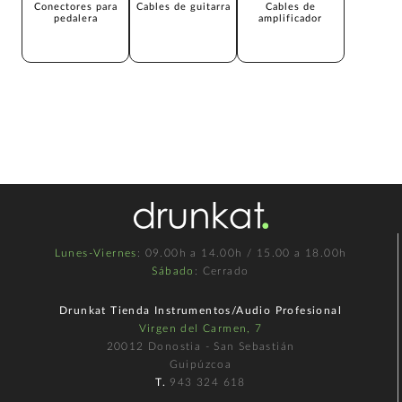
Conectores para
Cables de guitarra
Cables de
pedalera
amplificador
Lunes-Viernes
: 09.00h a 14.00h / 15.00 a 18.00h
Sábado
: Cerrado
Drunkat Tienda Instrumentos/Audio Profesional
Virgen del Carmen, 7
20012 Donostia - San Sebastián
Guipúzcoa
T.
943 324 618