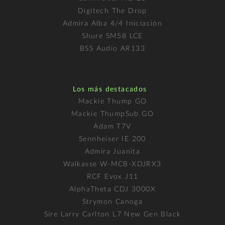
Digitech The Drop
Admira Alba 4/4 Iniciación
Shure SM58 LCE
BSS Audio AR133
Los más destacados
Mackie Thump GO
Mackie ThumpSub GO
Adam T7V
Sennheiser IE 200
Admira Juanita
Walkasse W-MCB-XDJRX3
RCF Evox J11
AlphaTheta CDJ 3000X
Strymon Canoga
Sire Larry Carlton L7 New Gen Black