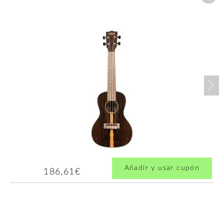
Nex
Añadir y usar cupón
186,61€