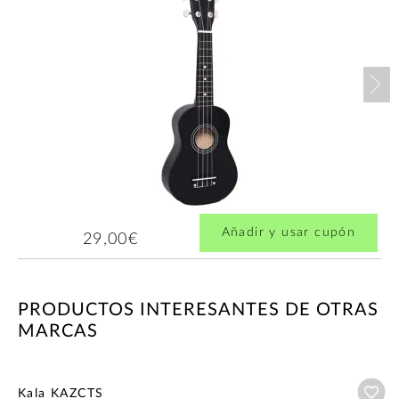
Nex
Añadir y usar cupón
29,00€
PRODUCTOS INTERESANTES DE OTRAS
MARCAS
Añ
Kala KAZCTS