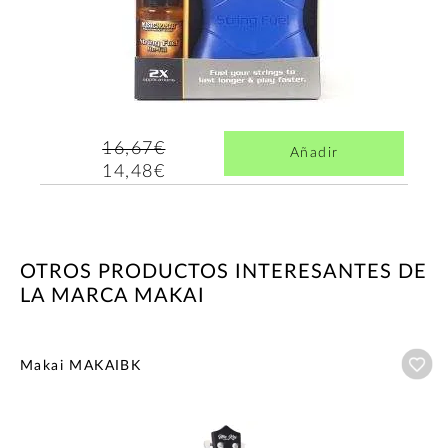
16,67€
Añadir
14,48€
OTROS PRODUCTOS INTERESANTES DE
LA MARCA MAKAI
Añ
Makai MAKAIBK