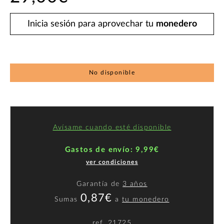
Inicia sesión para aprovechar tu
monedero
No disponible
Avísame cuando esté disponible
Gastos de envío: 9,99€
ver condiciones
Garantía de
3 años
0,87€
Sumas
a
tu monedero
ref.
21725