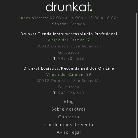
Lunes-Viernes
: 09.00h a 14.00h / 15.00 a 18.00h
Sábado
: Cerrado
Drunkat Tienda Instrumentos/Audio Profesional
Virgen del Carmen, 7
20012 Donostia - San Sebastián
Guipúzcoa
T.
943 324 618
Drunkat Logística/Recogida pedidos On Line
Virgen del Carmen, 39
20012 Donostia - San Sebastián
Guipúzcoa
T.
943 324 618
Blog
Sobre nosotros
Contacto
Condiciones de venta
Aviso legal