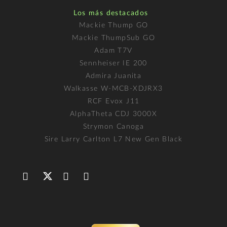
Los más destacados
Mackie Thump GO
Mackie ThumpSub GO
Adam T7V
Sennheiser IE 200
Admira Juanita
Walkasse W-MCB-XDJRX3
RCF Evox J11
AlphaTheta CDJ 3000X
Strymon Canoga
Sire Larry Carlton L7 New Gen Black