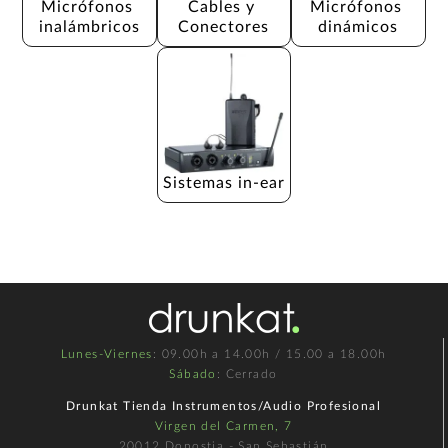
Micrófonos 
Cables y 
Micrófonos 
inalámbricos
Conectores
dinámicos
Sistemas in-ear
Lunes-Viernes
: 09.00h a 14.00h / 15.00 a 18.00h
Sábado
: Cerrado
Drunkat Tienda Instrumentos/Audio Profesional
Virgen del Carmen, 7
20012 Donostia - San Sebastián