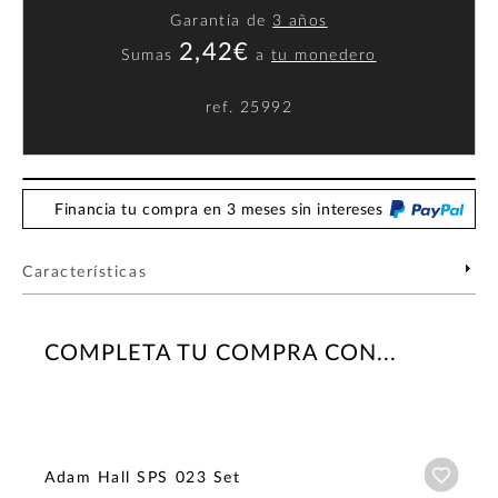
Garantía de
3 años
2,42€
Sumas
a
tu monedero
ref.
25992
Financia tu compra en 3 meses sin intereses
Características
COMPLETA TU COMPRA CON...
Añadi
Adam Hall SPS 023 Set