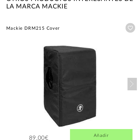
LA MARCA MACKIE
Añ
Mackie DRM215 Cover
Nex
Añadir
89,00€