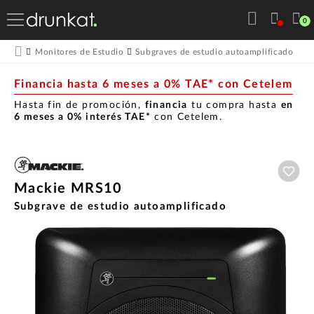
0
Monitores de Estudio
Subgraves de estudio autoamplificado
M
Financia hasta 6 meses a 0% TAE* con Cetelem
Hasta fin de promoción,
financia
tu compra hasta
en
6 meses a 0% interés TAE*
con Cetelem.
Aña
Mackie MRS10
Subgrave de estudio autoamplificado