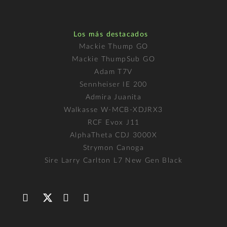
Los más destacados
Mackie Thump GO
Mackie ThumpSub GO
Adam T7V
Sennheiser IE 200
Admira Juanita
Walkasse W-MCB-XDJRX3
RCF Evox J11
AlphaTheta CDJ 3000X
Strymon Canoga
Sire Larry Carlton L7 New Gen Black