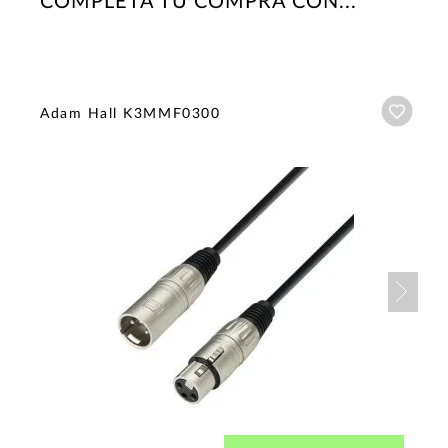
COMPLETA TU COMPRA CON...
Añadi
Adam Hall K3MMF0300
Nex