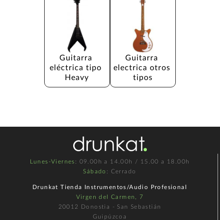
Guitarra 
Guitarra 
eléctrica tipo 
electrica otros 
Heavy
tipos
Lunes-Viernes
: 09.00h a 14.00h / 15.00 a 18.00h
Sábado
: Cerrado
Drunkat Tienda Instrumentos/Audio Profesional
Virgen del Carmen, 7
20012 Donostia - San Sebastián
Guipúzcoa