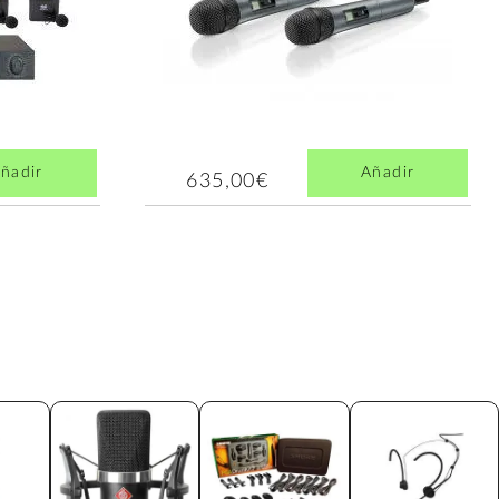
ñadir
Añadir
635,00€