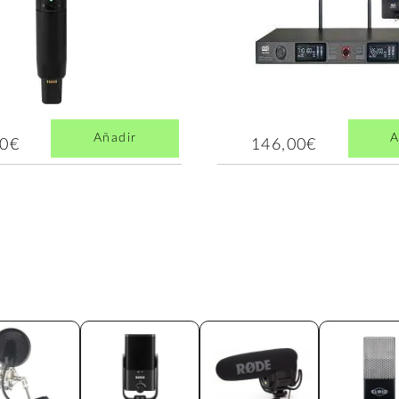
Añadir
A
00€
146,00€