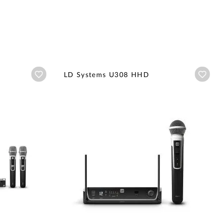
Añadir a wishlist
Aña
LD Systems U308 HHD