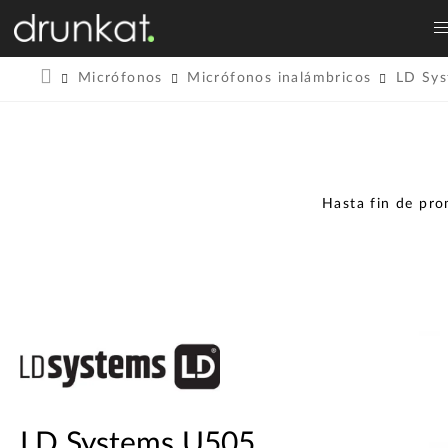
Micrófonos
Micrófonos inalámbricos
LD Sy
Hasta fin de pr
LD Systems U505