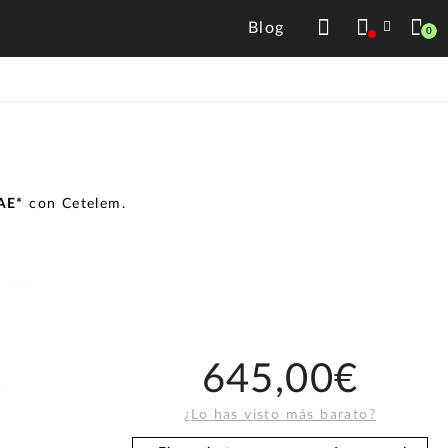
Blog
0
TAE*
con Cetelem.
645,00€
¿Lo has visto más barato?