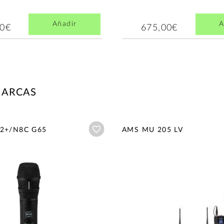
Añadir
A
00€
675,00€
MARCAS
Añadir a wishlist
D2+/N8C G65
AMS MU 205 LV