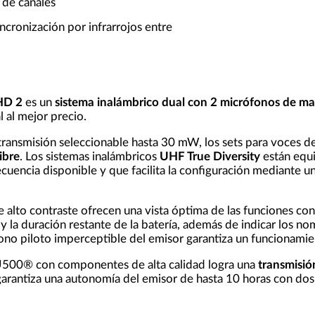
de canales
ncronización por infrarrojos entre
HD 2
es un
sistema inalámbrico dual con 2 micrófonos de m
 al mejor precio.
transmisión seleccionable hasta 30 mW, los sets para voces 
ibre
. Los sistemas inalámbricos
UHF True Diversity
están equ
ecuencia disponible y que facilita la configuración mediante
alto contraste ofrecen una vista óptima de las funciones con vi
l y la duración restante de la batería, además de indicar los 
n tono piloto imperceptible del emisor garantiza un funcionami
 U500® con componentes de alta calidad logra una
transmisión
rantiza una autonomía del emisor de hasta 10 horas con dos 