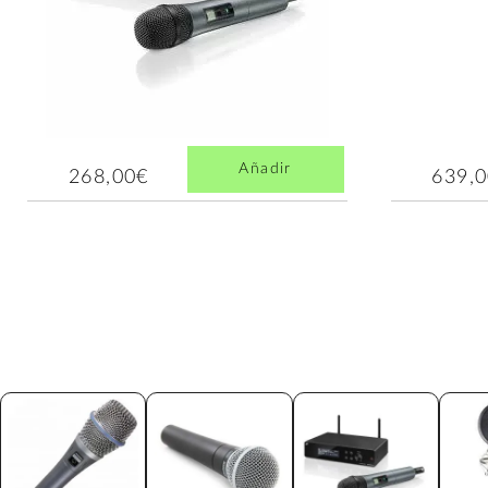
Añadir
268,00€
639,