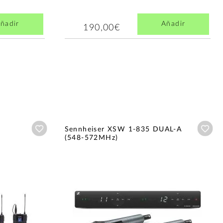
ñadir
Añadir
190,00€
Añadir a wishlist
Aña
Sennheiser XSW 1-835 DUAL-A
(548-572MHz)