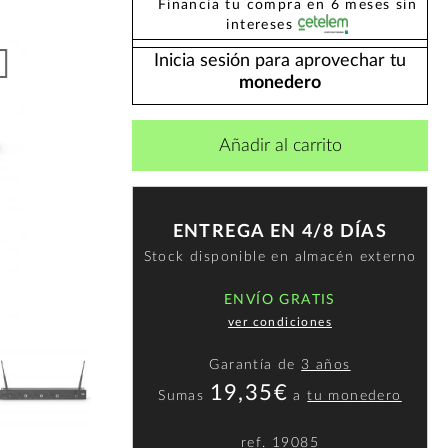
Financia tu compra en 6 meses sin
intereses
Inicia sesión para aprovechar tu
monedero
Añadir al carrito
ENTREGA EN 4/8 DÍAS
Stock disponible en almacén externo
ENVÍO GRATIS
ver condiciones
Garantía de
3 años
19,35€
Sumas
a
tu monedero
ref.
19085