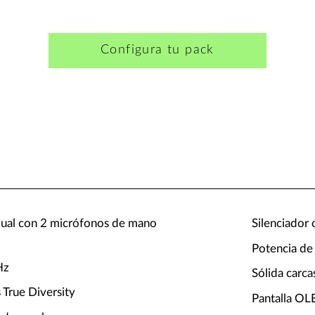
Configura tu pack
dual con 2 micrófonos de mano
Silenciador 
Potencia de
Hz
Sólida carca
 True Diversity
Pantalla OL