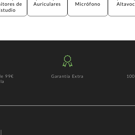
itores de 
Auriculares
Micrófono
Altavoc
Estudio
de 99€
Garantía Extra
100
la