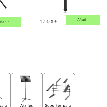
Añadir
173,00€
ñadir
para 
Atriles
Soportes para 