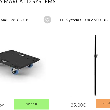
A MARCA LD SYSTEMS
Añadir a wishlist
 Maui 28 G3 CB
LD Systems CURV 500 DB
No d
Añadir
35,00€
0€