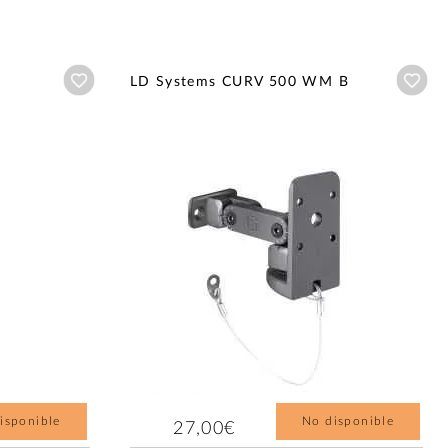
Añadir a wishlist
Aña
LD Systems CURV 500 WM B
isponible
No disponible
27,00€