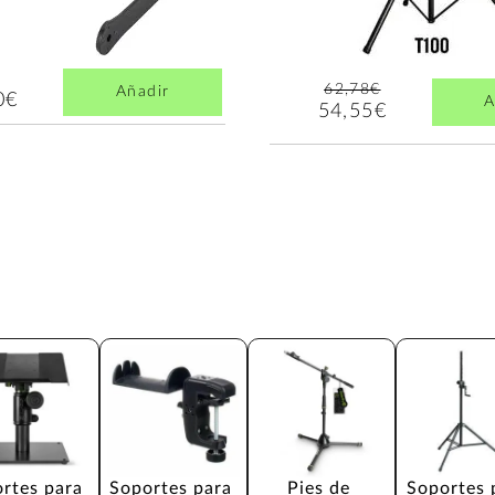
62,78€
Añadir
0€
A
54,55€
rtes para 
Soportes para 
Pies de 
Soportes 