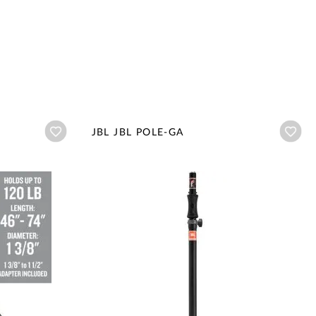
Añadir a wishlist
Aña
JBL JBL POLE-GA