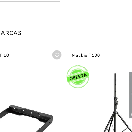
MARCAS
Añadir a wishlist
T 10
Mackie T100