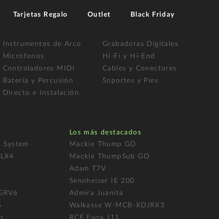
Tarjetas Regalo
Outlet
Black Friday
Instrumentos de Arco
Grabadoras Digitales
Micrófonos
Hi-Fi y Hi-End
Controladores MIDI
Cables y Conectores
Batería y Percusión
Soportes y Pies
Directo e Instalación
Los más destacados
s System
Mackie Thump GO
FLX4
Mackie ThumpSub GO
Adam T7V
l
Sennheiser IE 200
 GRV6
Admira Juanita
5
Walkasse W-MCB-XDJRX3
p
RCF Evox J11