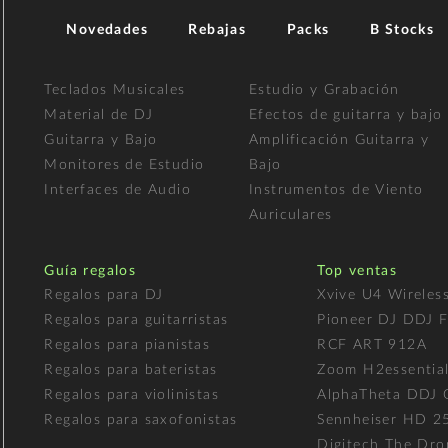
Novedades
Rebajas
Packs
B Stocks
Teclados Musicales
Estudio y Grabación
Material de DJ
Efectos de guitarra y bajo
Guitarra y Bajo
Amplificación Guitarra y
Monitores de Estudio
Bajo
Interfaces de Audio
Instrumentos de Viento
Auriculares
Guía regalos
Top ventas
Regalos para DJ
Xvive U4 Wireles
Regalos para guitarristas
Pioneer DJ DDJ 
Regalos para pianistas
RCF ART 912A
Regalos para bateristas
Zoom H2essentia
Regalos para violinistas
AlphaTheta DDJ
Regalos para saxofonistas
Sennheiser HD 2
Digitech The Dro