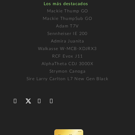
Los más destacados
Mackie Thump GO
Mackie ThumpSub GO
Adam T7V
Sennheiser IE 200
Admira Juanita
Walkasse W-MCB-XDJRX3
RCF Evox J11
AlphaTheta CDJ 3000X
Strymon Canoga
Sire Larry Carlton L7 New Gen Black