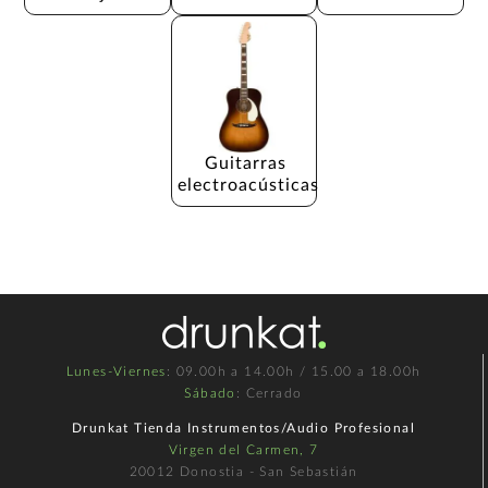
Guitarras 
electroacústicas
Lunes-Viernes
: 09.00h a 14.00h / 15.00 a 18.00h
Sábado
: Cerrado
Drunkat Tienda Instrumentos/Audio Profesional
Virgen del Carmen, 7
20012 Donostia - San Sebastián