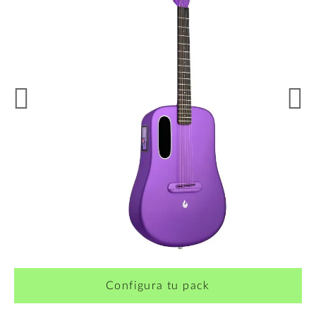
¿Quieres crearte tu propio pack?
Configura tu pack