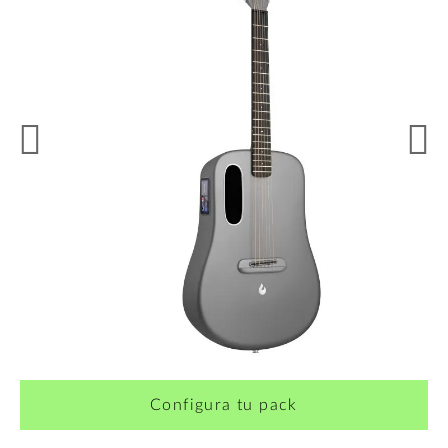
¿Quieres crearte tu propio pack?
Configura tu pack