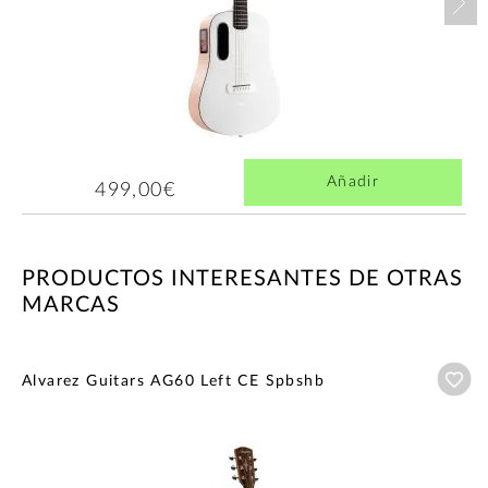
Añadir
499,00€
PRODUCTOS INTERESANTES DE OTRAS
MARCAS
Añ
Alvarez Guitars AG60 Left CE Spbshb