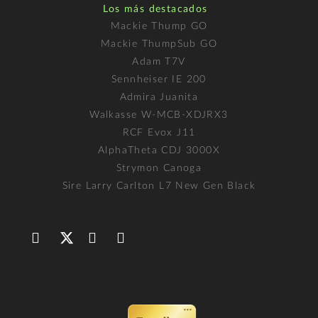
Los más destacados
Mackie Thump GO
Mackie ThumpSub GO
Adam T7V
Sennheiser IE 200
Admira Juanita
Walkasse W-MCB-XDJRX3
RCF Evox J11
AlphaTheta CDJ 3000X
Strymon Canoga
Sire Larry Carlton L7 New Gen Black