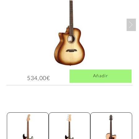
Nex
Añadir
534,00€