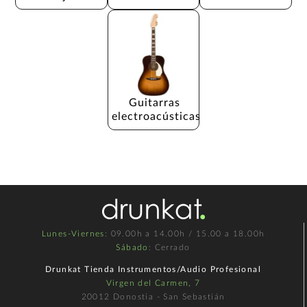
Guitarras 
electroacústicas
Lunes-Viernes
: 09.00h a 14.00h / 15.00 a 18.00h
Sábado
: Cerrado
Drunkat Tienda Instrumentos/Audio Profesional
Virgen del Carmen, 7
20012 Donostia - San Sebastián