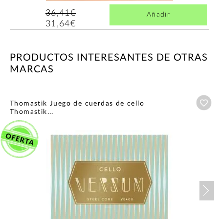
36,41€
Añadir
31,64€
PRODUCTOS INTERESANTES DE OTRAS
MARCAS
Añ
Thomastik Juego de cuerdas de cello
Thomastik...
Nex