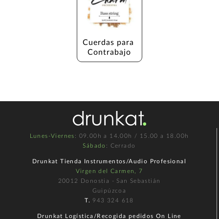
Cuerdas para 
Contrabajo
Lunes-Viernes
: 09.00h a 14.00h / 15.00 a 18.00h
Sábado
: Cerrado
Drunkat Tienda Instrumentos/Audio Profesional
Virgen del Carmen, 7
20012 Donostia - San Sebastián
Guipúzcoa
T.
943 324 618
Drunkat Logística/Recogida pedidos On Line