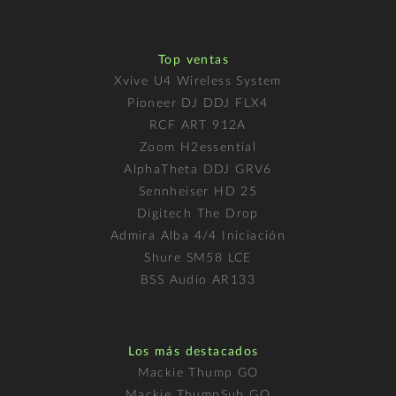
Top ventas
Xvive U4 Wireless System
Pioneer DJ DDJ FLX4
RCF ART 912A
Zoom H2essential
AlphaTheta DDJ GRV6
Sennheiser HD 25
Digitech The Drop
Admira Alba 4/4 Iniciación
Shure SM58 LCE
BSS Audio AR133
Los más destacados
Mackie Thump GO
Mackie ThumpSub GO