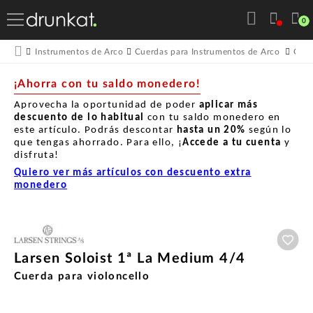
0
Instrumentos de Arco
Cuerdas para Instrumentos de Arco
Cuer
¡Ahorra con tu saldo monedero!
Aprovecha la oportunidad de poder
aplicar más
descuento de lo habitual
con tu saldo monedero en
este artículo. Podrás descontar
hasta un
20%
según lo
que tengas ahorrado. Para ello, ¡
Accede a tu cuenta
y
disfruta!
Quiero ver más artículos con descuento extra
monedero
Aña
Larsen Soloist 1ª La Medium 4/4
Cuerda para violoncello