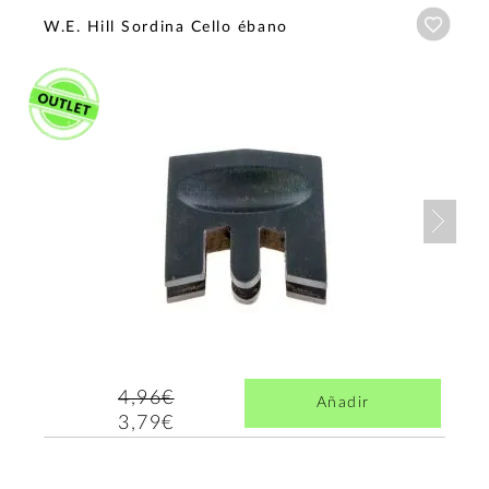
Añadi
W.E. Hill Sordina Cello ébano
Nex
4,96€
Añadir
3,79€