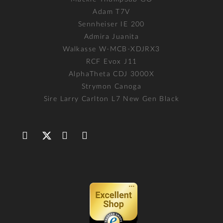
Adam T7V
Sennheiser IE 200
Admira Juanita
Walkasse W-MCB-XDJRX3
RCF Evox J11
AlphaTheta CDJ 3000X
Strymon Canoga
Sire Larry Carlton L7 New Gen Black