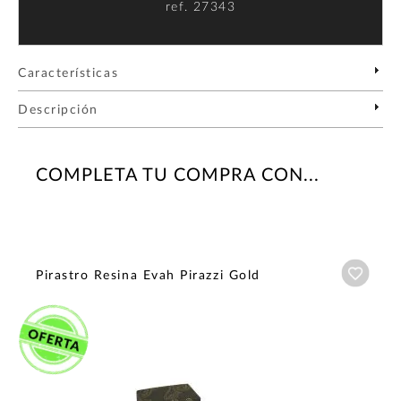
ref.
27343
Características
Descripción
COMPLETA TU COMPRA CON...
Añadi
Pirastro Resina Evah Pirazzi Gold