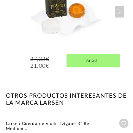
Nex
27,32€
Añadir
21,00€
OTROS PRODUCTOS INTERESANTES DE
LA MARCA LARSEN
Añ
Larsen Cuerda de violín Tzigane 3ª Re
Medium...