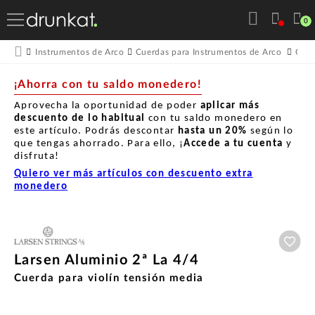
0
Instrumentos de Arco
Cuerdas para Instrumentos de Arco
Cuer
¡Ahorra con tu saldo monedero!
Aprovecha la oportunidad de poder
aplicar más
descuento de lo habitual
con tu saldo monedero en
este artículo. Podrás descontar
hasta un
20%
según lo
que tengas ahorrado. Para ello, ¡
Accede a tu cuenta
y
disfruta!
Quiero ver más artículos con descuento extra
monedero
Aña
Larsen Aluminio 2ª La 4/4
Cuerda para violín tensión media