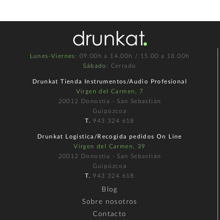
Lunes-Viernes
: 09.00h a 14.00h / 15.00 a 18.00h
Sábado
: Cerrado
Drunkat Tienda Instrumentos/Audio Profesional
Virgen del Carmen, 7
20012 Donostia - San Sebastián
Guipúzcoa
T.
943 324 618
Drunkat Logística/Recogida pedidos On Line
Virgen del Carmen, 39
20012 Donostia - San Sebastián
Guipúzcoa
T.
943 324 618
Blog
Sobre nosotros
Contacto