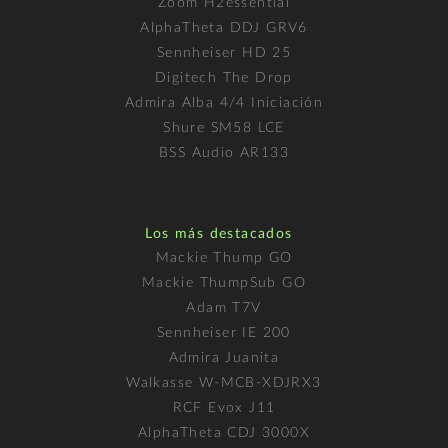
Zoom H2essential
AlphaTheta DDJ GRV6
Sennheiser HD 25
Digitech The Drop
Admira Alba 4/4 Iniciación
Shure SM58 LCE
BSS Audio AR133
Los más destacados
Mackie Thump GO
Mackie ThumpSub GO
Adam T7V
Sennheiser IE 200
Admira Juanita
Walkasse W-MCB-XDJRX3
RCF Evox J11
AlphaTheta CDJ 3000X