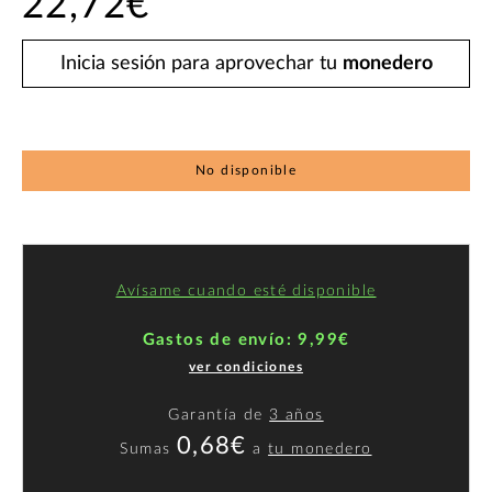
22,72€
Inicia sesión para aprovechar tu
monedero
No disponible
Avísame cuando esté disponible
Gastos de envío: 9,99€
ver condiciones
Garantía de
3 años
0,68€
Sumas
a
tu monedero