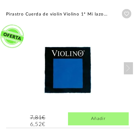
Añ
Pirastro Cuerda de violín Violino 1ª Mi lazo...
Nex
7,81€
Añadir
6,52€