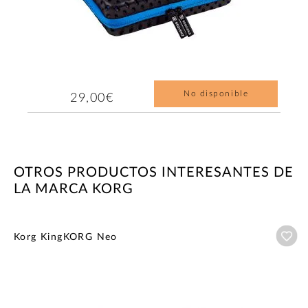
No disponible
29,00€
OTROS PRODUCTOS INTERESANTES DE
LA MARCA KORG
Añ
Korg KingKORG Neo