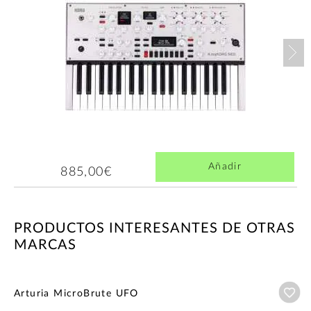
Nex
Añadir
885,00€
PRODUCTOS INTERESANTES DE OTRAS
MARCAS
Añ
Arturia MicroBrute UFO