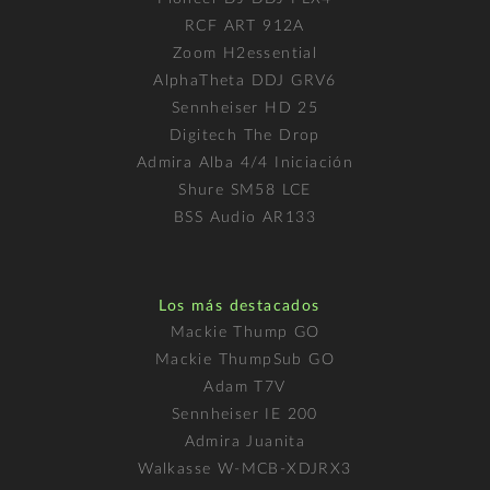
RCF ART 912A
Zoom H2essential
AlphaTheta DDJ GRV6
Sennheiser HD 25
Digitech The Drop
Admira Alba 4/4 Iniciación
Shure SM58 LCE
BSS Audio AR133
Los más destacados
Mackie Thump GO
Mackie ThumpSub GO
Adam T7V
Sennheiser IE 200
Admira Juanita
Walkasse W-MCB-XDJRX3