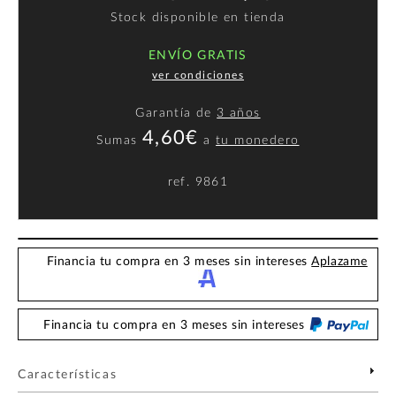
Stock disponible en tienda
ENVÍO GRATIS
ver condiciones
Garantía de
3 años
4,60€
Sumas
a
tu monedero
ref.
9861
Financia tu compra en 3 meses sin intereses
Aplazame
Financia tu compra en 3 meses sin intereses
Características