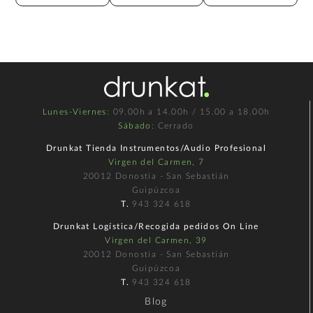
Lunes-Viernes
: 09.00h a 14.00h / 15.00 a 18.00h
Sábado
: Cerrado
Drunkat Tienda Instrumentos/Audio Profesional
Virgen del Carmen, 7
20012 Donostia - San Sebastián
Guipúzcoa
T.
943 324 618
Drunkat Logística/Recogida pedidos On Line
Virgen del Carmen, 39
20012 Donostia - San Sebastián
Guipúzcoa
T.
943 324 618
Blog