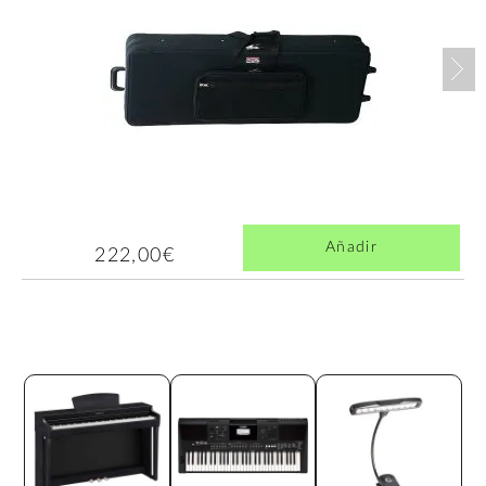
Nex
Añadir
222,00€