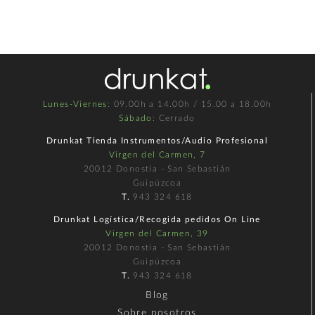
Lunes-Viernes
: 09.00h a 14.00h / 15.00 a 18.00h
Sábado
: Cerrado
Drunkat Tienda Instrumentos/Audio Profesional
Virgen del Carmen, 7
20012 Donostia - San Sebastián
Guipúzcoa
T.
943 324 618
Drunkat Logística/Recogida pedidos On Line
Virgen del Carmen, 39
20012 Donostia - San Sebastián
Guipúzcoa
T.
943 324 618
Blog
Sobre nosotros