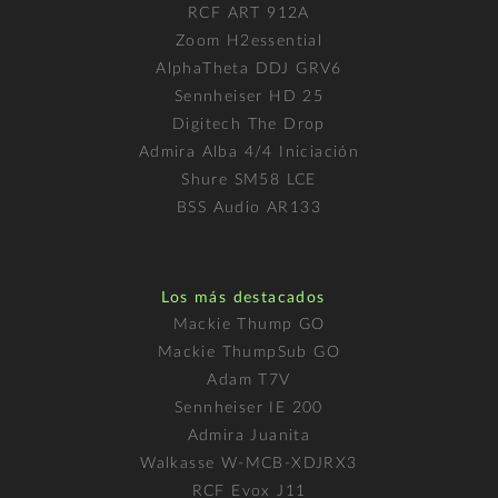
RCF ART 912A
Zoom H2essential
AlphaTheta DDJ GRV6
Sennheiser HD 25
Digitech The Drop
Admira Alba 4/4 Iniciación
Shure SM58 LCE
BSS Audio AR133
Los más destacados
Mackie Thump GO
Mackie ThumpSub GO
Adam T7V
Sennheiser IE 200
Admira Juanita
Walkasse W-MCB-XDJRX3
RCF Evox J11