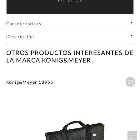
ref.
21476
Características
Descripción
OTROS PRODUCTOS INTERESANTES DE
LA MARCA KONIG&MEYER
Añ
Konig&Meyer 18955
Nex