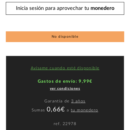
Inicia sesión para aprovechar tu
monedero
No disponible
Avísame cuando esté disponible
Gastos de envío: 9,99€
ver condiciones
Garantía de
3 años
0,66€
Sumas
a
tu monedero
ref.
22978