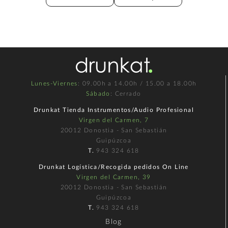
Lunes-Viernes
: 09.00h a 14.00h / 15.00 a 18.00h
Sábado
: Cerrado
Drunkat Tienda Instrumentos/Audio Profesional
Virgen del Carmen, 7
20012 Donostia - San Sebastián
Guipúzcoa
T.
943 324 618
Drunkat Logística/Recogida pedidos On Line
Virgen del Carmen, 39
20012 Donostia - San Sebastián
Guipúzcoa
T.
943 324 618
Blog