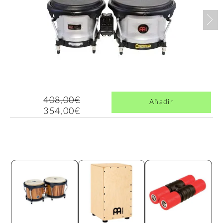
Nex
408,00€
Añadir
354,00€