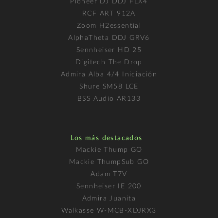
Pioneer DJ DDJ FLX4
RCF ART 912A
Zoom H2essential
AlphaTheta DDJ GRV6
Sennheiser HD 25
Digitech The Drop
Admira Alba 4/4 Iniciación
Shure SM58 LCE
BSS Audio AR133
Los más destacados
Mackie Thump GO
Mackie ThumpSub GO
Adam T7V
Sennheiser IE 200
Admira Juanita
Walkasse W-MCB-XDJRX3