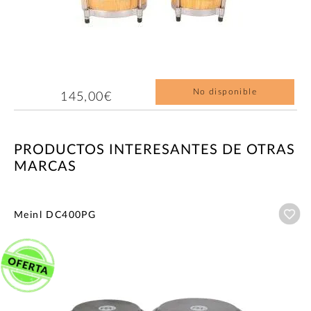
No disponible
145,00€
PRODUCTOS INTERESANTES DE OTRAS
MARCAS
Añ
Meinl DC400PG