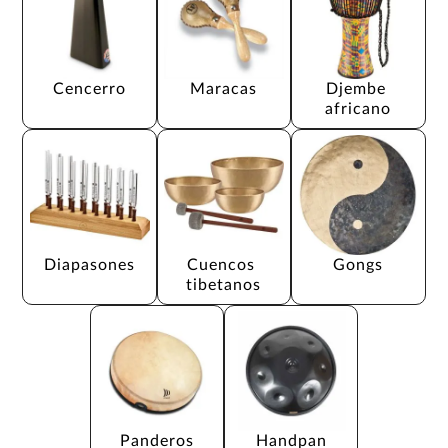
Cencerro
Maracas
Djembe 
africano
Diapasones
Cuencos 
Gongs
tibetanos
Panderos
Handpan