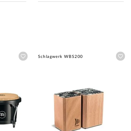
Añadir a wishlist
Aña
Schlagwerk WBS200