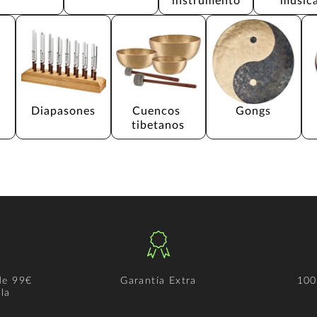
instrumento
musica
Diapasones
Cuencos 
Gongs
tibetanos
de 99€
Garantía Extra
100
la