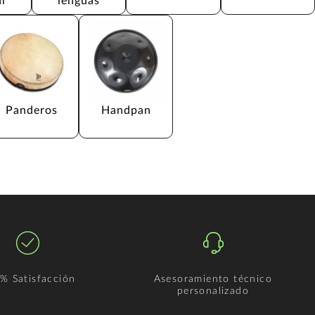
l
lenguas
Panderos
Handpan
% Satisfacción
Asesoramiento técnico
personalizado