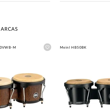
MARCAS
Añadir a wishlist
00VWB-M
Meinl HB50BK