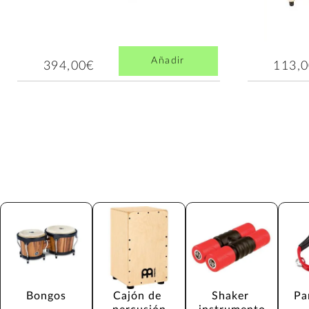
Añadir
394,00€
113,
Bongos
Cajón de 
Shaker 
Pa