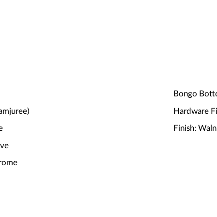
Bongo Botto
amjuree)
Hardware Fi
e
Finish: Waln
rve
hrome