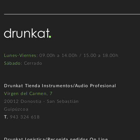
Lunes-Viernes
: 09.00h a 14.00h / 15.00 a 18.00h
Sábado
: Cerrado
Drunkat Tienda Instrumentos/Audio Profesional
Virgen del Carmen, 7
20012 Donostia - San Sebastián
Guipúzcoa
T.
943 324 618
Drunkat Logística/Recogida pedidos On Line