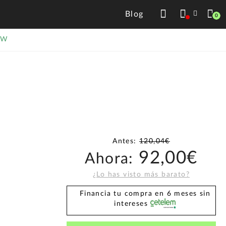
Blog
0
SW
Antes:
120,04€
92,00€
Ahora:
¿Lo has visto más barato?
Financia tu compra en 6 meses sin
intereses