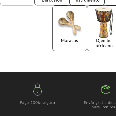
percusión
instrumento
Maracas
Djembe 
africano
Pago 100% seguro
Envío gratis des
para Penínsu