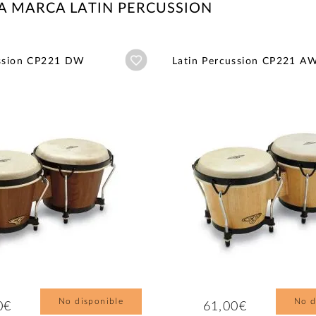
A MARCA LATIN PERCUSSION
Añadir a wishlist
ussion CP221 DW
Latin Percussion CP221 A
No disponible
No d
0€
61,00€