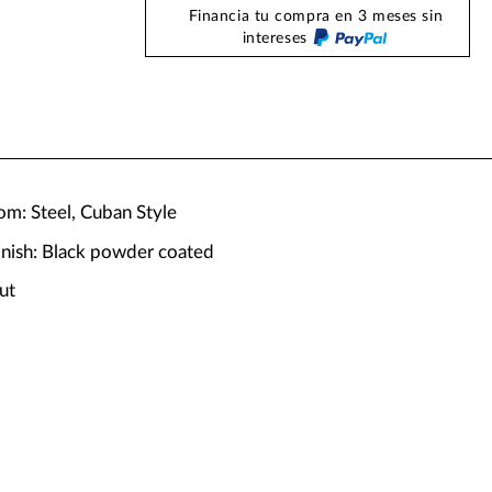
Financia tu compra en 3 meses sin
intereses
m: Steel, Cuban Style
nish: Black powder coated
ut