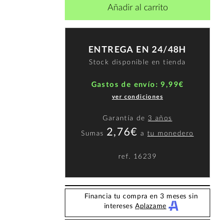
Añadir al carrito
ENTREGA EN 24/48H
Stock disponible en tienda
Gastos de envío: 9,99€
ver condiciones
Garantía de
3 años
2,76€
Sumas
a
tu monedero
ref.
16239
Financia tu compra en 3 meses sin
intereses
Aplazame