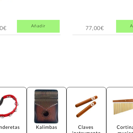
Añadir
A
00€
77,00€
nderetas
Kalimbas
Claves 
Cortin