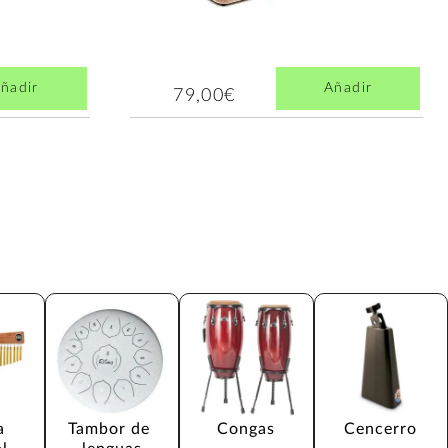
ñadir
Añadir
79,00€
a 
Tambor de 
Congas
Cencerro