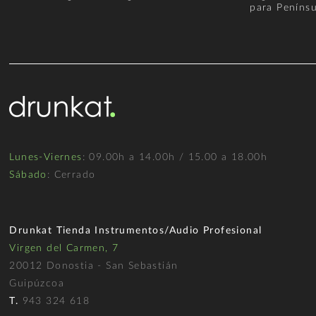
para Penínsu
Lunes-Viernes
: 09.00h a 14.00h / 15.00 a 18.00h
Sábado
: Cerrado
Drunkat Tienda Instrumentos/Audio Profesional
Virgen del Carmen, 7
20012 Donostia - San Sebastián
Guipúzcoa
T.
943 324 618