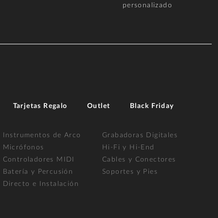
personalizado
Tarjetas Regalo
Outlet
Black Friday
Instrumentos de Arco
Grabadoras Digitales
Micrófonos
Hi-Fi y Hi-End
Controladores MIDI
Cables y Conectores
Batería y Percusión
Soportes y Pies
Directo e Instalación