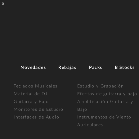
la
Novedades
Rebajas
Packs
B Stocks
Teclados Musicales
Estudio y Grabación
Material de DJ
Efectos de guitarra y bajo
Guitarra y Bajo
Amplificación Guitarra y
Monitores de Estudio
Bajo
Interfaces de Audio
Instrumentos de Viento
Auriculares