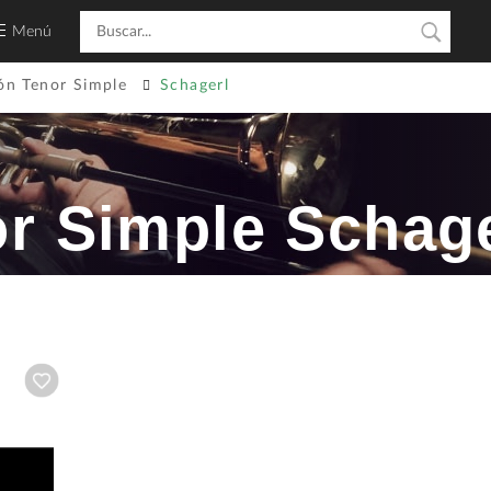
Menú
ón Tenor Simple
Schagerl
r Simple Schage
Añadir a wishlist