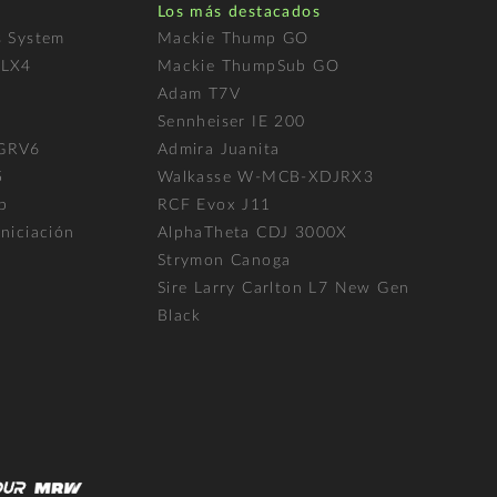
Los más destacados
s System
Mackie Thump GO
FLX4
Mackie ThumpSub GO
Adam T7V
l
Sennheiser IE 200
 GRV6
Admira Juanita
5
Walkasse W-MCB-XDJRX3
p
RCF Evox J11
niciación
AlphaTheta CDJ 3000X
Strymon Canoga
Sire Larry Carlton L7 New Gen
Black