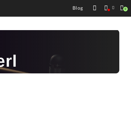
Blog
0
rl