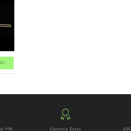
dir
de 99€
Garantía Extra
100